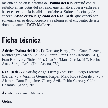
malentendido en la defensa del
Palma del Río
terminó con el
esférico en las botas del extremo, que remató a puerta vacía para
hacer el sexto en la localidad cordobesa. Sobre la bocina y de
cabeza,
Abde cerró la goleada del Real Betis
, que venció con
solvencia en su debut copero y ya piensa en el encuentro de este
domingo ante el
RCD Mallorca
.
Ficha técnica
Atlético Palma del Río (1)
: Germán; Parejo, Fran Cruz, Cuenca,
Montenegro (Manolillo, 55’); Farfán, Fran Cano (Rebollo, 61’),
Fran Rodríguez (Soler, 55’); Chacón (Manu García, 61’), Nacho
Amo, Sergio León (Fran Arjona, 75’).
Real Betis (7)
: Adrián; Ángel Ortiz (Bladi, 88’), Diego Llorente
(Bartra, 75’), Valentín Gómez, Ruibal; Marc Roca (Corralejo, 75’),
Altimira; Roro Riquelme, Chimy Ávila, Pablo García y Cédric
Bakambu (Abde, 70’).
Árbitro
: Guzmán Mansilla.
Goles
: