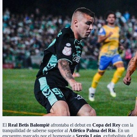
El
Real Betis Balompié
afrontaba el debut en
Copa del Rey
con la
tranquilidad de saberse superior al
Atlético Palma del Río
. En un
encuentro marcado por el homenaje a
Sergio León
, exfutbolista del