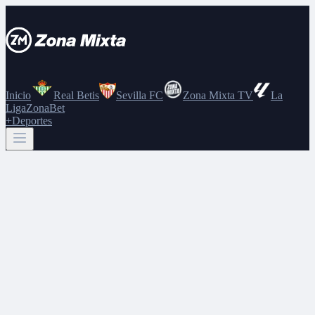
Inicio
Real Betis
Sevilla FC
Zona Mixta TV
La
Liga
ZonaBet
+Deportes