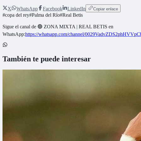
X
WhatsApp
Facebook
LinkedIn
Copiar enlace
#
copa del rey
#
Palma del Río
#
Real Betis
Sigue el canal de
🟢 ZONA MIXTA | REAL BETIS
en
WhatsApp:
https://whatsapp.com/channel/0029VadvZDS2phHVVpC
También te puede interesar