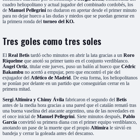
cuadro heliopolitano y actual jugador del combinado cordobés, los
de
Manuel Pellegrini
no dudaron en apretar desde el primer minuto
para no dejar hueco a las dudas y miedos que se puedan generar en
la primera ronda del
torneo del KO.
Tres goles como tres soles
El
Real Betis
tardó ocho minutos en abrir la lata gracias a un
Roro
Riquelme
que anotó su primer tanto en el conjunto verdiblanco.
Ángel Ortiz
, titular este jueves, puso un balón al hueco que
Cédric
Bakambu
no acertó a empujar, pero que encontró el pie del
exjugador del
Atlético de Madrid
. De esta forma, los heliopolitanos
se ponían por delante en un partido que conseguirían cerrar en la
primera mitad.
Sergi Altimira y Chimy Ávila
fabricaron el segundo del
Betis
antes de la media hora gracias a una pared que el catalán remató tras
una buena vaselina del atacante argentino, una de las novedades en
el once inicial de
Manuel Pellegrini
. Siete minutos después,
Pablo
García
convirtió su primera diana con el primer equipo verdiblanco,
anotando un pase de la muerte que el propio
Altimira
le sirvió en
bandeja y cerrar la goleada antes del descanso.