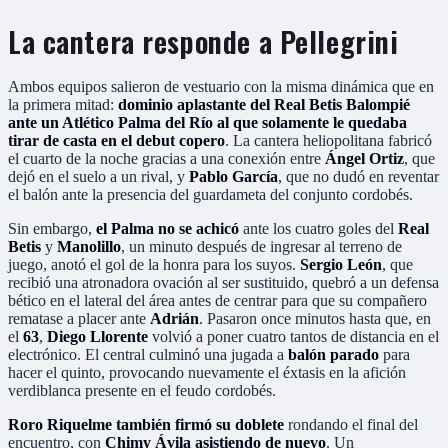
La cantera responde a Pellegrini
Ambos equipos salieron de vestuario con la misma dinámica que en
la primera mitad:
dominio aplastante del Real Betis Balompié
ante un Atlético Palma del Río al que solamente le quedaba
tirar de casta en el debut copero
. La cantera heliopolitana fabricó
el cuarto de la noche gracias a una conexión entre
Ángel Ortiz
, que
dejó en el suelo a un rival, y
Pablo García
, que no dudó en reventar
el balón ante la presencia del guardameta del conjunto cordobés.
Sin embargo,
el Palma no se achicó
ante los cuatro goles del
Real
Betis
y
Manolillo
, un minuto después de ingresar al terreno de
juego, anotó el gol de la honra para los suyos.
Sergio León
, que
recibió una atronadora ovación al ser sustituido, quebró a un defensa
bético en el lateral del área antes de centrar para que su compañero
rematase a placer ante
Adrián
. Pasaron once minutos hasta que, en
el
63
,
Diego Llorente
volvió a poner cuatro tantos de distancia en el
electrónico. El central culminó una jugada a
balón parado
para
hacer el quinto, provocando nuevamente el éxtasis en la afición
verdiblanca presente en el feudo cordobés.
Roro Riquelme también firmó su doblete
rondando el final del
encuentro, con
Chimy Ávila asistiendo de nuevo
. Un