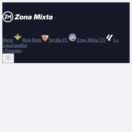
Inicio
Real Betis
Sevilla FC
Zona Mixta TV
La
Liga
ZonaBet
+Deportes