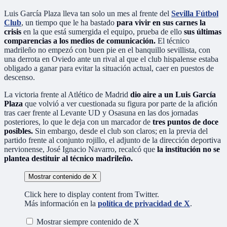
Luis García Plaza lleva tan solo un mes al frente del
Sevilla Fútbol
Club
, un tiempo que le ha bastado
para vivir en sus carnes la
crisis
en la que está sumergida el equipo, prueba de ello
sus últimas
comparencias a los medios de comunicación.
El técnico
madrileño no empezó con buen pie en el banquillo sevillista, con
una derrota en Oviedo ante un rival al que el club hispalense estaba
obligado a ganar para evitar la situación actual, caer en puestos de
descenso.
La victoria frente al Atlético de Madrid
dio aire a un Luis García
Plaza
que volvió a ver cuestionada su figura por parte de la afición
tras caer frente al Levante UD y Osasuna en las dos jornadas
posteriores, lo que le deja con un marcador de
tres puntos de doce
posibles.
Sin embargo, desde el club son claros; en la previa del
partido frente al conjunto rojillo, el adjunto de la dirección deportiva
nervionense, José Ignacio Navarro, recalcó que
la institución no se
plantea destituir al técnico madrileño.
Mostrar contenido de X
Click here to display content from Twitter.
Más información en la
política de privacidad de X
.
Mostrar siempre contenido de X