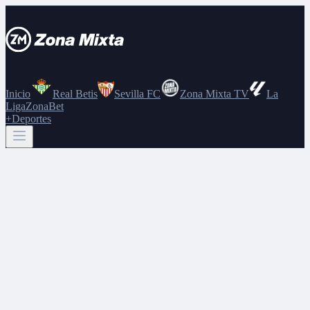
Inicio
Real Betis
Sevilla FC
Zona Mixta TV
La
Liga
ZonaBet
+Deportes