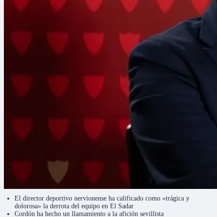
El director deportivo nervionense ha calificado como «trágica y
dolorosa» la derrota del equipo en El Sadar
Cordón ha hecho un llamamiento a la afición sevillista