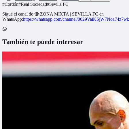
#
Cordón
#
Real Sociedad
#
Sevilla FC
Sigue el canal de
🔴 ZONA MIXTA | SEVILLA FC
en
WhatsApp:
https://whatsapp.com/channel/0029VaiKSjW7Noa74z7w
También te puede interesar