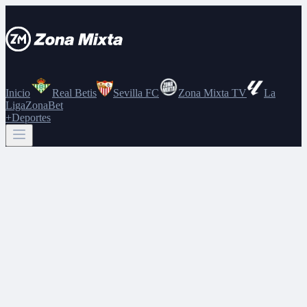
Inicio
Real Betis
Sevilla FC
Zona Mixta TV
La
Liga
ZonaBet
+Deportes