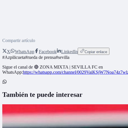
Compartir artículo
X
WhatsApp
Facebook
LinkedIn
Copiar enlace
#
Azpilicueta
#
rueda de prensa
#
sevilla
Sigue el canal de
🔴 ZONA MIXTA | SEVILLA FC
en
WhatsApp:
https://whatsapp.com/channel/0029VaiKSjW7Noa74z7w
También te puede interesar