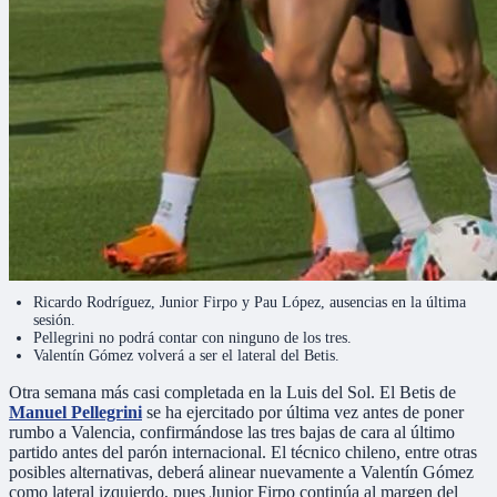
Ricardo Rodríguez, Junior Firpo y Pau López, ausencias en la última
sesión.
Pellegrini no podrá contar con ninguno de los tres.
Valentín Gómez volverá a ser el lateral del Betis.
Otra semana más casi completada en la Luis del Sol. El Betis de
Manuel Pellegrini
se ha ejercitado por última vez antes de poner
rumbo a Valencia, confirmándose las tres bajas de cara al último
partido antes del parón internacional. El técnico chileno, entre otras
posibles alternativas, deberá alinear nuevamente a Valentín Gómez
como lateral izquierdo, pues Junior Firpo continúa al margen del