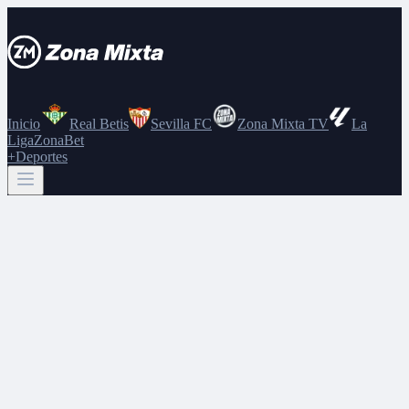
Inicio
Real Betis
Sevilla FC
Zona Mixta TV
La
Liga
ZonaBet
+Deportes