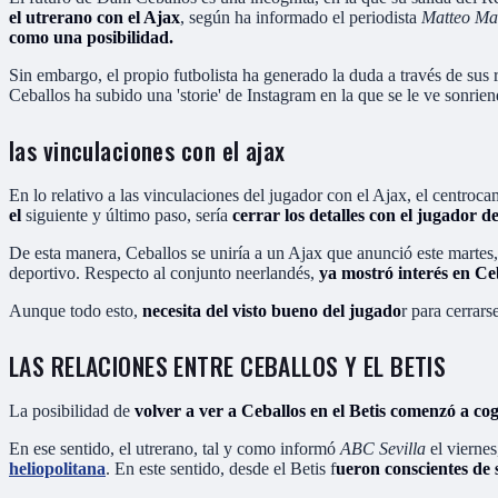
el utrerano con el Ajax
, según ha informado el periodista
Matteo Ma
como una posibilidad.
Sin embargo, el propio futbolista ha generado la duda a través de sus
Ceballos ha subido una 'storie' de Instagram en la que se le ve sonri
las vinculaciones con el ajax
En lo relativo a las vinculaciones del jugador con el Ajax, el centroc
el
siguiente y último paso, sería
cerrar los detalles con el jugador d
De esta manera, Ceballos se uniría a un Ajax que anunció este martes, 
deportivo. Respecto al conjunto neerlandés,
ya mostró interés en Ce
Aunque todo esto,
necesita del visto bueno del jugado
r para cerrars
LAS RELACIONES ENTRE CEBALLOS Y EL BETIS
La posibilidad de
volver a ver a Ceballos en el Betis comenzó a co
En ese sentido, el utrerano, tal y como informó
ABC Sevilla
el vierne
heliopolitana
. En este sentido, desde el Betis f
ueron conscientes de 