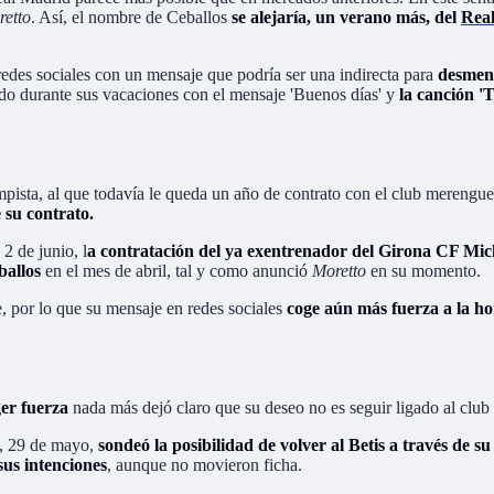
retto
. Así, el nombre de Ceballos
se alejaría, un verano más, del
Real
 redes sociales con un mensaje que podría ser una indirecta para
desment
endo durante sus vacaciones con el mensaje 'Buenos días' y
la canción '
ampista, al que todavía le queda un año de contrato con el club merengue
e su contrato.
2 de junio, l
a contratación del ya exentrenador del Girona CF Mic
ballos
en el mes de abril, tal y como anunció
Moretto
en su momento.
e, por lo que su mensaje en redes sociales
coge aún más fuerza a la ho
ger fuerza
nada más dejó claro que su deseo no es seguir ligado al club
s, 29 de mayo,
sondeó la posibilidad de volver al Betis a través de s
sus intenciones
, aunque no movieron ficha.