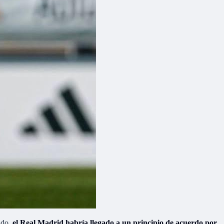
ido,
el Real Madrid habría llegado a un principio de acuerdo por