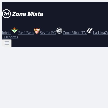
Inicio
Real Betis
Sevilla FC
Zona Mixta TV
La Liga
Z
+Deportes