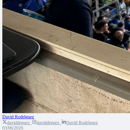
David Rodríguez
daviddrguez_
daviddrguez_
David Rodríguez
03/06/2026