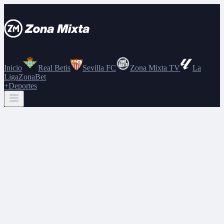
Inicio
Real Betis
Sevilla FC
Zona Mixta TV
La
Liga
ZonaBet
+Deportes