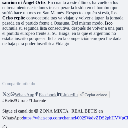
sanción ni Ángel Ortiz
. En cuanto a este último, ha vuelto a los
entrenamientos este lunes tras superar la lesión en el hombro que
sufrió hace un mes en San Mamés. Respecto a quién sí está,
Lo
Celso repite
convocatoria tras ya viajar, y volver a jugar, la jornada
pasada en el partido frente a Osasuna. Del mismo modo,
Isco
acumula su segunda lista consecutiva, después de volver a una para
el partido europeo frente al SC Braga, en la que el argentino no
estaba inscrito porque su ficha en la competición europea fue dada
de baja para poder inscribir a Fidalgo
Compartir artículo
X
WhatsApp
Facebook
LinkedIn
Copiar enlace
#
Betis
#
Girona
#
Llorente
Sigue el canal de
🟢 ZONA MIXTA | REAL BETIS
en
WhatsApp:
https://whatsapp.com/channel/0029VadvZDS2phHVVpC