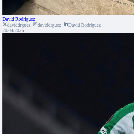
David Rodríguez
daviddrguez_
daviddrguez_
David Rodríguez
20/04/2026