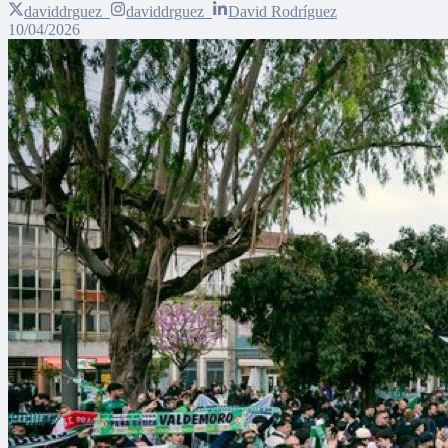
daviddrguez_
daviddrguez_
David Rodríguez
10/04/2026