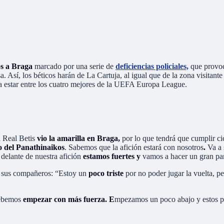
os a Braga
marcado por una serie de
deficiencias policiales,
que provoc
sa. Así, los béticos harán de La Cartuja, al igual que de la zona visitante
ita estar entre los cuatro mejores de la UEFA Europa League.
l Real Betis
vio la amarilla en Braga,
por lo que tendrá que cumplir cic
o del Panathinaikos
. Sabemos que la afición estará con nosotros
.
Va a 
 delante de nuestra afición
estamos fuertes y
vamos a hacer un gran par
n sus compañeros: “Estoy un
poco triste
por no poder jugar la vuelta, p
debemos
empezar con más fuerza. E
mpezamos un poco abajo y estos pa