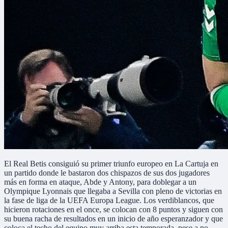
El Real Betis consiguió su primer triunfo europeo en La Cartuja en
un partido donde le bastaron dos chispazos de sus dos jugadores
más en forma en ataque, Abde y Antony, para doblegar a un
Olympique Lyonnais que llegaba a Sevilla con pleno de victorias en
la fase de liga de la UEFA Europa League. Los verdiblancos, que
hicieron rotaciones en el once, se colocan con 8 puntos y siguen con
su buena racha de resultados en un inicio de año esperanzador y que
coloca el techo del equipo muy arriba esta temporada, pese a no