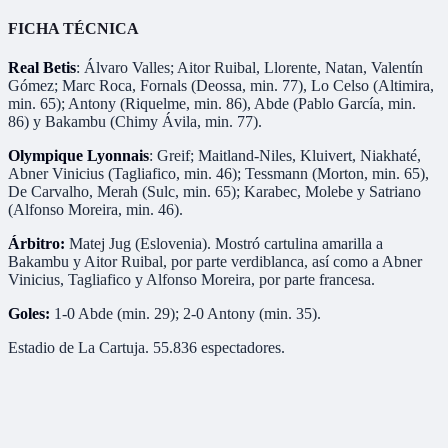
FICHA TÉCNICA
Real Betis
: Álvaro Valles; Aitor Ruibal, Llorente, Natan, Valentín
Gómez; Marc Roca, Fornals (Deossa, min. 77), Lo Celso (Altimira,
min. 65); Antony (Riquelme, min. 86), Abde (Pablo García, min.
86) y Bakambu (Chimy Ávila, min. 77).
Olympique Lyonnais
: Greif; Maitland-Niles, Kluivert, Niakhaté,
Abner Vinicius (Tagliafico, min. 46); Tessmann (Morton, min. 65),
De Carvalho, Merah (Sulc, min. 65); Karabec, Molebe y Satriano
(Alfonso Moreira, min. 46).
Árbitro:
Matej Jug (Eslovenia). Mostró cartulina amarilla a
Bakambu y Aitor Ruibal, por parte verdiblanca, así como a Abner
Vinicius, Tagliafico y Alfonso Moreira, por parte francesa.
Goles:
1-0 Abde (min. 29); 2-0 Antony (min. 35).
Estadio de La Cartuja. 55.836 espectadores.