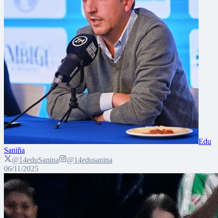
Edu
Saniña
@14eduSanina
@14edusanina
06/11/2025