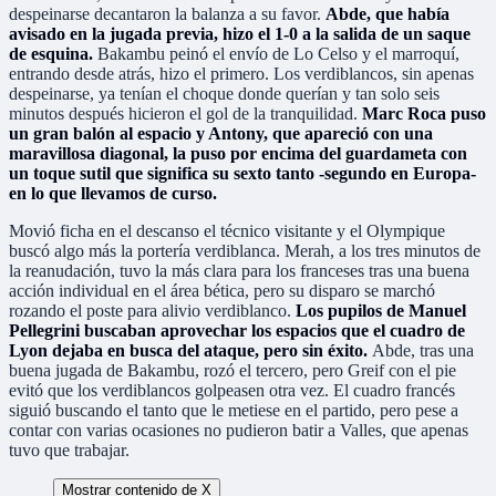
despeinarse decantaron la balanza a su favor.
Abde, que había
avisado en la jugada previa, hizo el 1-0 a la salida de un saque
de esquina.
Bakambu peinó el envío de Lo Celso y el marroquí,
entrando desde atrás, hizo el primero. Los verdiblancos, sin apenas
despeinarse, ya tenían el choque donde querían y tan solo seis
minutos después hicieron el gol de la tranquilidad.
Marc Roca puso
un gran balón al espacio y Antony, que apareció con una
maravillosa diagonal, la puso por encima del guardameta con
un toque sutil que significa su sexto tanto -segundo en Europa-
en lo que llevamos de curso.
Movió ficha en el descanso el técnico visitante y el Olympique
buscó algo más la portería verdiblanca. Merah, a los tres minutos de
la reanudación, tuvo la más clara para los franceses tras una buena
acción individual en el área bética, pero su disparo se marchó
rozando el poste para alivio verdiblanco.
Los pupilos de Manuel
Pellegrini buscaban aprovechar los espacios que el cuadro de
Lyon dejaba en busca del ataque, pero sin éxito.
Abde, tras una
buena jugada de Bakambu, rozó el tercero, pero Greif con el pie
evitó que los verdiblancos golpeasen otra vez. El cuadro francés
siguió buscando el tanto que le metiese en el partido, pero pese a
contar con varias ocasiones no pudieron batir a Valles, que apenas
tuvo que trabajar.
Mostrar contenido de X