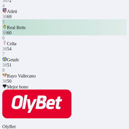
38
72
4
Atleti
38
69
5
Real Betis
38
60
6
Celta
38
54
7
Getafe
38
51
8
Rayo Vallecano
38
50
Mejor bono
OlyBet