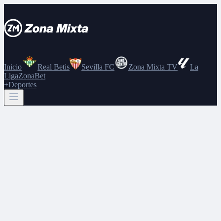
Inicio
Real Betis
Sevilla FC
Zona Mixta TV
La
Liga
ZonaBet
+Deportes