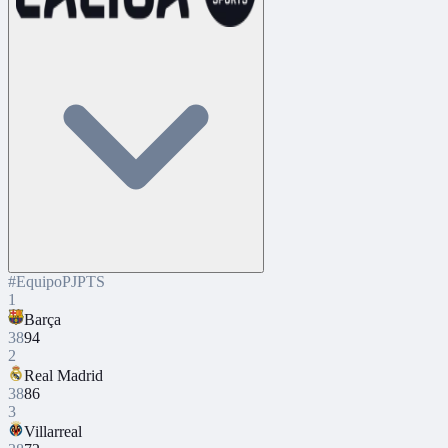
#
Equipo
PJ
PTS
1
Barça
38
94
2
Real Madrid
38
86
3
Villarreal