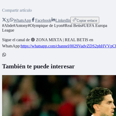
Compartir artículo
X
WhatsApp
Facebook
LinkedIn
Copiar enlace
#
Abde
#
Antony
#
Olympique de Lyon
#
Real Betis
#
UEFA Europa
League
Sigue el canal de
🟢 ZONA MIXTA | REAL BETIS
en
WhatsApp:
https://whatsapp.com/channel/0029VadvZDS2phHVVpC
También te puede interesar