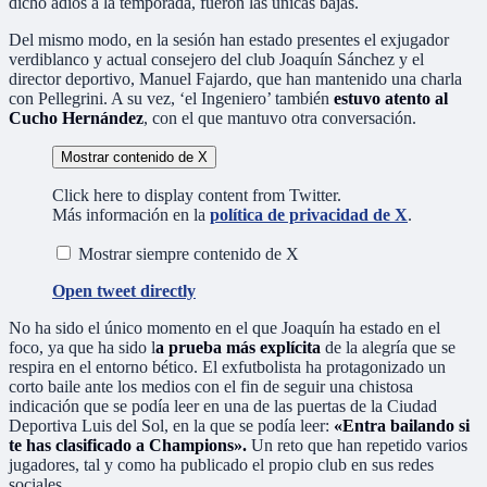
dicho adiós a la temporada, fueron las únicas bajas.
Del mismo modo, en la sesión han estado presentes el exjugador
verdiblanco y actual consejero del club Joaquín Sánchez y el
director deportivo, Manuel Fajardo, que han mantenido una charla
con Pellegrini. A su vez, ‘el Ingeniero’ también
estuvo atento al
Cucho Hernández
, con el que mantuvo otra conversación.
Mostrar contenido de X
Click here to display content from Twitter.
Más información en la
política de privacidad de X
.
Mostrar siempre contenido de X
Open tweet directly
No ha sido el único momento en el que Joaquín ha estado en el
foco, ya que ha sido l
a prueba más explícita
de la alegría que se
respira en el entorno bético. El exfutbolista ha protagonizado un
corto baile ante los medios con el fin de seguir una chistosa
indicación que se podía leer en una de las puertas de la Ciudad
Deportiva Luis del Sol, en la que se podía leer:
«Entra bailando si
te has clasificado a Champions».
Un reto que han repetido varios
jugadores, tal y como ha publicado el propio club en sus redes
sociales.