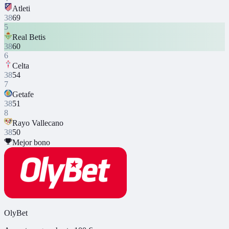
Atleti
38
69
5
Real Betis
38
60
6
Celta
38
54
7
Getafe
38
51
8
Rayo Vallecano
38
50
Mejor bono
OlyBet