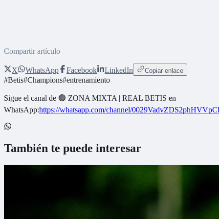
Compartir artículo
X
WhatsApp
Facebook
LinkedIn
Copiar enlace
#
Betis
#
Champions
#
entrenamiento
Sigue el canal de
🟢 ZONA MIXTA | REAL BETIS
en
WhatsApp:
https://whatsapp.com/channel/0029VadvZDS2phHVVpC
También te puede interesar