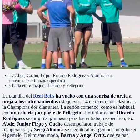
Ez Abde, Cucho, Firpo, Ricardo Rodríguez y Altimira han
desempeñado trabajo específico
Charla entre Joaquín, Fajardo y Pellegrini
La plantilla del
Real Betis
ha vuelto con una sonrisa de oreja a
oreja a los entrenamientos
este jueves, 14 de mayo, tras clasificar a
la Champions dos días antes. La sesión comenzó, como es habitual,
con
una charla por parte de Pellegrini.
Posteriormente,
Ricardo
Rodríguez s
e dirigió al gimnasio para hacer trabajo específico; E
z
Abde, Junior Firpo y Cucho
desempeñaron trabajo de
recuperación; y S
ergi Altimira
se ejercitó al margen por un golpe en
el gemelo. Del mismo modo,
Bartra y Ángel Ortíz,
que ya han