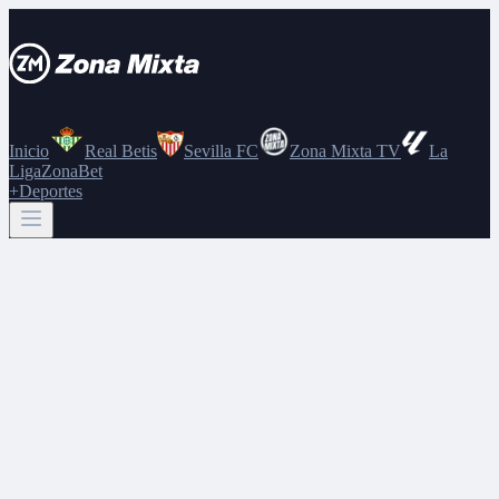
Inicio
Real Betis
Sevilla FC
Zona Mixta TV
La
Liga
ZonaBet
+Deportes