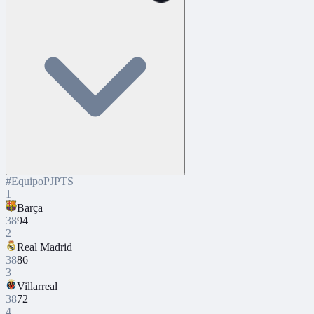
#
Equipo
PJ
PTS
1
Barça
38
94
2
Real Madrid
38
86
3
Villarreal
38
72
4