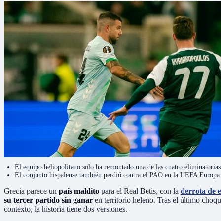
El equipo heliopolitano solo ha remontado una de las cuatro eliminatorias
El conjunto hispalense también perdió contra el PAO en la UEFA Europa
Grecia parece un
país maldito
para el Real Betis, con la
derrota de e
su tercer partido sin ganar
en territorio heleno. Tras el último choqu
contexto, la historia tiene dos versiones.