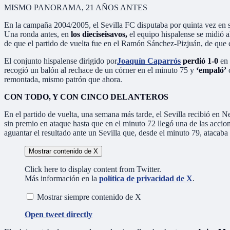
MISMO PANORAMA, 21 AÑOS ANTES
En la campaña 2004/2005, el Sevilla FC disputaba por quinta vez en s
Una ronda antes, en
los dieciseisavos,
el equipo hispalense se midió 
de que el partido de vuelta fue en el Ramón Sánchez-Pizjuán, de que en
El conjunto hispalense dirigido por
Joaquín Caparrós
perdió 1-0
en 
recogió un balón al rechace de un córner en el minuto 75 y
‘empaló’
c
remontada, mismo patrón que ahora.
CON TODO, Y CON CINCO DELANTEROS
En el partido de vuelta, una semana más tarde, el Sevilla recibió en 
sin premio en ataque hasta que en el minuto 72 llegó una de las accio
aguantar el resultado ante un Sevilla que, desde el minuto 79, atacaba
Mostrar contenido de X
Click here to display content from Twitter.
Más información en la
política de privacidad de X
.
Mostrar siempre contenido de X
Open tweet directly