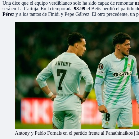
Una dice que el equipo verdiblanco solo ha sido capaz de remontar
u
será en La Cartuja. En la temporada
98-99
el Betis perdió el partido 
Pére
z y a los tantos de Finidi y Pepe Gálvez. El otro precedente, un p
Antony y Pablo Fornals en el partido frente al Panathinaikos | 