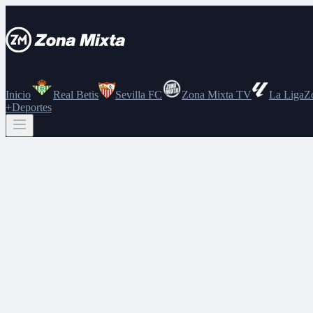
Inicio
Real Betis
Sevilla FC
Zona Mixta TV
La Liga
Z
+Deportes