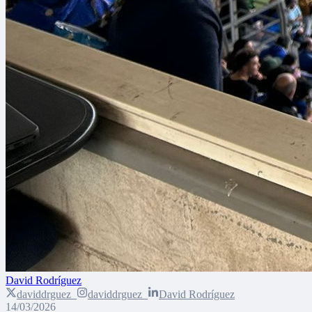
David Rodríguez
daviddrguez_
daviddrguez_
David Rodríguez
14/03/2026