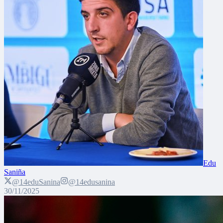
Edu
Saniña
@14eduSanina
@14edusanina
30/11/2025