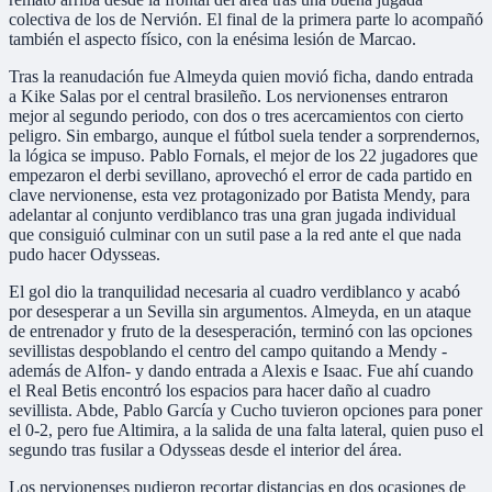
colectiva de los de Nervión. El final de la primera parte lo acompañó
también el aspecto físico, con la enésima lesión de Marcao.
Tras la reanudación fue Almeyda quien movió ficha, dando entrada
a Kike Salas por el central brasileño. Los nervionenses entraron
mejor al segundo periodo, con dos o tres acercamientos con cierto
peligro. Sin embargo, aunque el fútbol suela tender a sorprendernos,
la lógica se impuso. Pablo Fornals, el mejor de los 22 jugadores que
empezaron el derbi sevillano, aprovechó el error de cada partido en
clave nervionense, esta vez protagonizado por Batista Mendy, para
adelantar al conjunto verdiblanco tras una gran jugada individual
que consiguió culminar con un sutil pase a la red ante el que nada
pudo hacer Odysseas.
El gol dio la tranquilidad necesaria al cuadro verdiblanco y acabó
por desesperar a un Sevilla sin argumentos. Almeyda, en un ataque
de entrenador y fruto de la desesperación, terminó con las opciones
sevillistas despoblando el centro del campo quitando a Mendy -
además de Alfon- y dando entrada a Alexis e Isaac. Fue ahí cuando
el Real Betis encontró los espacios para hacer daño al cuadro
sevillista. Abde, Pablo García y Cucho tuvieron opciones para poner
el 0-2, pero fue Altimira, a la salida de una falta lateral, quien puso el
segundo tras fusilar a Odysseas desde el interior del área.
Los nervionenses pudieron recortar distancias en dos ocasiones de