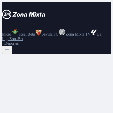
Inicio
Real Betis
Sevilla FC
Zona Mixta TV
La
Liga
ZonaBet
+Deportes