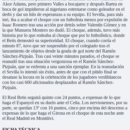
Akor Adams, pero primero Valles a bocajarro y después Bartra en
boca de gol impidieron al nigeriano estrenarse como goleador en el
derbi y dar un hilo de esperanzas a su equipo. El Sevilla, para más
inri, iba a acabar el choque con un futbolista menos por expulsión de
Isaac Romero tras una acción por detrás sobre Valentín Gómez y en
la que Munuera Montero no dudó. El choque, además, tuvo más
historia por lo que rodeaba al choque que por lo futbolístico, donde
el Betis demostró su superioridad. El choque, cuando corría el
minuto 87, tuvo que ser suspendido por el colegiado tras el
lanzamiento de objetos desde la grada de gol norte del Ramón
Sánchez-Pizjuán. Tras casi veinte minutos parados, el choque se
reanudó tras una situación vergonzosa en el Ramón Sánchez-
Pizjuán, que se enfrenta a una sanción ejemplar. En la reanudación
el Sevilla lo intentó sin éxito, antes de que con el pitido final se
desatase la locura en la celebración de los jugadores verdiblancos
con los casi 600 aficionados desplazados al Ramón Sánchez-
Pizjuán.
El Real Betis seguirá quinto con 24 puntos, a expensas de lo que
haga el Espanyol en su duelo ante el Celta. Los nervionenses, por su
parte, se quedan 13º con 16 puntos, cinco por encima del descenso a
expensas de lo que haga el Girona en el choque de esta noche ante
el Real Madrid en Montilivi.
FICHA TÉCNICA