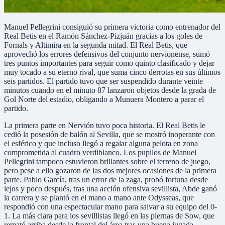
Manuel Pellegrini consiguió su primera victoria como entrenador del
Real Betis en el Ramón Sánchez-Pizjuán gracias a los goles de
Fornals y Altimira en la segunda mitad. El Real Betis, que
aprovechó los errores defensivos del conjunto nervionense, sumó
tres puntos importantes para seguir como quinto clasificado y dejar
muy tocado a su eterno rival, que suma cinco derrotas en sus últimos
seis partidos. El partido tuvo que ser suspendido durante veinte
minutos cuando en el minuto 87 lanzaron objetos desde la grada de
Gol Norte del estadio, obligando a Munuera Montero a parar el
partido.
La primera parte en Nervión tuvo poca historia. El Real Betis le
cedió la posesión de balón al Sevilla, que se mostró inoperante con
el esférico y que incluso llegó a regalar alguna pelota en zona
comprometida al cuadro verdiblanco. Los pupilos de Manuel
Pellegrini tampoco estuvieron brillantes sobre el terreno de juego,
pero pese a ello gozaron de las dos mejores ocasiones de la primera
parte. Pablo García, tras un error de la zaga, probó fortuna desde
lejos y poco después, tras una acción ofensiva sevillista, Abde ganó
la carrera y se plantó en el mano a mano ante Odysseas, que
respondió con una espectacular mano para salvar a su equipo del 0-
1. La más clara para los sevillistas llegó en las piernas de Sow, que
remató arriba desde la frontal del área tras una buena jugada