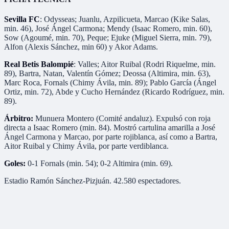
Sevilla FC
: Odysseas; Juanlu, Azpilicueta, Marcao (Kike Salas,
min. 46), José Ángel Carmona; Mendy (Isaac Romero, min. 60),
Sow (Agoumé, min. 70), Peque; Ejuke (Miguel Sierra, min. 79),
Alfon (Alexis Sánchez, min 60) y Akor Adams.
Real Betis Balompié
: Valles; Aitor Ruibal (Rodri Riquelme, min.
89), Bartra, Natan, Valentín Gómez; Deossa (Altimira, min. 63),
Marc Roca, Fornals (Chimy Ávila, min. 89); Pablo García (Ángel
Ortiz, min. 72), Abde y Cucho Hernández (Ricardo Rodríguez, min.
89).
Árbitro:
Munuera Montero (Comité andaluz). Expulsó con roja
directa a Isaac Romero (min. 84). Mostró cartulina amarilla a José
Ángel Carmona y Marcao, por parte rojiblanca, así como a Bartra,
Aitor Ruibal y Chimy Ávila, por parte verdiblanca.
Goles:
0-1 Fornals (min. 54); 0-2 Altimira (min. 69).
Estadio Ramón Sánchez-Pizjuán. 42.580 espectadores.