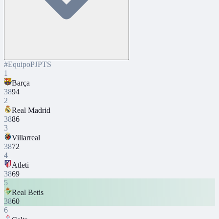
#
Equipo
PJ
PTS
1
Barça
38
94
2
Real Madrid
38
86
3
Villarreal
38
72
4
Atleti
38
69
5
Real Betis
38
60
6