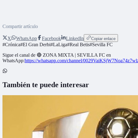
Compartir artículo
X
WhatsApp
Facebook
LinkedIn
Copiar enlace
#
Crónica
#
El Gran Derbi
#
LaLiga
#
Real Betis
#
Sevilla FC
Sigue el canal de
🔴 ZONA MIXTA | SEVILLA FC
en
WhatsApp:
https://whatsapp.com/channel/0029VaiKSjW7Noa74z7w
También te puede interesar