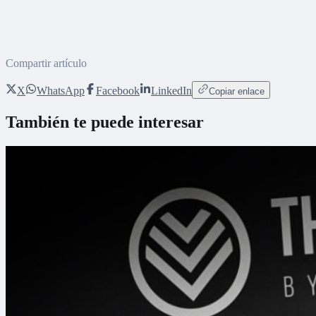
Compartir artículo
X
WhatsApp
Facebook
LinkedIn
Copiar enlace
También te puede interesar