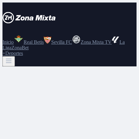
Inicio
Real Betis
Sevilla FC
Zona Mixta TV
La
Liga
ZonaBet
+Deportes