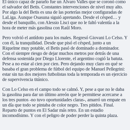
El único capaz de pararlo fue un Álvaro Valles que se coronó como
el salvador del Betis. Constantes intervenciones de nivel muy alto.
Por algo la del Betis es una de las porterías mejor configuradas de
LaLiga. Aunque Osasuna siguió apretando. Desde el césped… y
desde el banquillo, con Alessio Lisci que no le faltó valentía a la
hora de meter más gasolina con Raúl Moro.
Pero volvió el antídoto para los males. Regresó Giovani Lo Celso. Y
con él, la tranquilidad. Desde que pisó el césped, junto a un
Riquelme muy potable, el Betis pasó de dominado a dominador.
Con el siempre riesgo de dejar muchos metros por detrás de una
defensa sostenida por Diego Llorente, el argentino cogió la batuta.
Pese a no estar al cien por cien. Pero dejando muy claro en qué se
basaba el gran problema de fútbol del equipo de Manuel Pellegrini:
estar sin tus dos mejores futbolistas toda la temporada es un ejercicio
de supervivencia titánico.
Con Lo Celso en el campo todo se calmó. Y, pese a que no le daba
la gasolina para dar un último arreón que le permitiese acercarse a
los tres puntos -no tuvo oportunidades claras-, amarró un empate en
un día que todo se pintaba de color negro. Tres pitidos. Final.
Reparto de puntos en El Sadar más retro. En un estadio
incomodísimo. Y con el peligro de poder perder la quinta plaza.