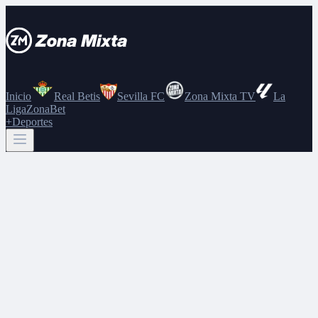
Inicio
Real Betis
Sevilla FC
Zona Mixta TV
La
Liga
ZonaBet
+Deportes