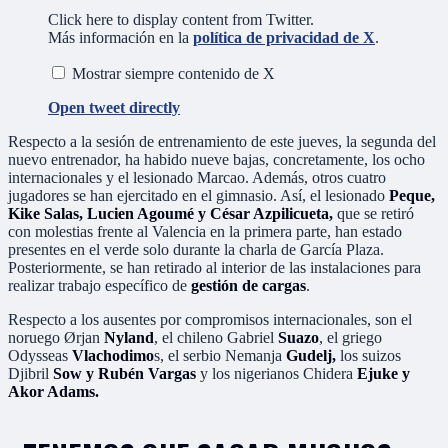
Click here to display content from Twitter.
Más información en la
política de privacidad de X
.
Mostrar siempre contenido de X
Open tweet directly
Respecto a la sesión de entrenamiento de este jueves, la segunda del
nuevo entrenador, ha habido
nueve bajas, concretamente, los ocho
internacionales y el lesionado Marcao. Además, otros cuatro
jugadores se han ejercitado en el gimnasio. Así, el lesionado
Peque,
Kike Salas, Lucien Agoumé y César Azpilicueta,
que se retiró
con molestias frente al Valencia en la primera parte, han estado
presentes en el verde solo durante la charla de García Plaza.
Posteriormente, se han retirado al interior de las instalaciones para
realizar trabajo específico de
gestión de cargas
.
Respecto a los ausentes por compromisos internacionales, son el
noruego Ørjan
Nyland
, el chileno Gabriel
Suazo
, el griego
Odysseas
Vlachodimo
s, el serbio Nemanja
Gudelj,
los suizos
Djibril
Sow y Rubén Vargas
y los nigerianos Chidera
Ejuke y
Akor Adams.