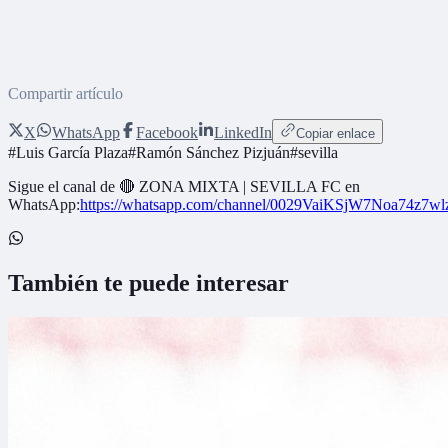
Compartir artículo
X
WhatsApp
Facebook
LinkedIn
Copiar enlace
#
Luis García Plaza
#
Ramón Sánchez Pizjuán
#
sevilla
Sigue el canal de
🔴 ZONA MIXTA | SEVILLA FC
en
WhatsApp:
https://whatsapp.com/channel/0029VaiKSjW7Noa74z7w
También te puede interesar