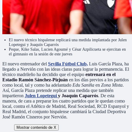
El nuevo técnico hispalense replicará una medida implantada por Julen
Lopetegui y Joaquín Caparrós
Peque, Kike Salas, Lucien Agoumé y César Azpilicueta se ejercitan en
el gimnasio en la sesión de este jueves
El nuevo entrenador del
Sevilla Fútbol Club,
Luis García Plaza, ha
llegado a Nervión con las ideas claras para lograr la permanencia. El
técnico madrileño ha decidido que el equipo
entrenará en el
Estadio Ramón Sánchez-Pizjuán
en los días previos a los partidos
como local, tal y como ha adelantado
Edu Saniña
en
Zona Mixta
.
Así, García Plaza pretende replicar una medida que también
impartieron
Julen Lopetegui
y Joaquín Caparrós
. De esta
manera, de cara a preparar los cuatro partidos que le quedan como
local, contra el Atlético de Madrid, Real Sociedad, RCD Espanyol y
Real Madrid, el conjunto hispalense cambiará la Ciudad Deportiva
José Ramón Cisneros por Nervión.
Mostrar contenido de X