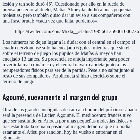
lesión y tan solo duró 45′. Cuestionado por ello en la rueda de
prensa posterior al duelo, Matías Almeyda aludió a unas pequeñas
molestias, pero también quiso dar un aviso a sus compañeros con
una frase brutal: «cada vez que falta, perdemos».
https://twitter.com/ZonaMixta__/status/1985661259061006736
Los números no dejan lugar a la duda: con el central en el campo el
cuadro nervionense solo ha encajado 6 goles, mientras que sin él
sobre el terreno de juego los pupilos de Matías Almeyda han
encajado 13 tantos. Su presencia se antoja importante para poder
revertir la mala dinámica y el central navarro aprieta junto a los
recuperadores físicos para ser de la partida. Pese a no saltar junto al
resto de sus compañeros, Azpilicueta si hizo ejercicios sobre el
terreno de juego.
Agoumé, nuevamente al margen del grupo
Otra de las grandes incógnitas de cara al choque del próximo sábado
será la presencia de Lucien Agoumé. El mediocentro francés tuvo
que ser sustituido en Anoeta por unas pequeñas molestias físicas y
tras estar toda la semana pasada al margen debido a que no podía
estar ante el Atleti por sanción, hoy ha vuelto a entrenar en el
gimnasio.