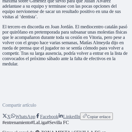
máxima sobre Giménez que sirvió para que Julián Álvarez
adelantase a su equipo y terminase con las pocas opciones del
equipo nervionense de sacar un resultado positivo en una de sus
visitas al ‘dentista’.
El tercero en discordia en Joan Jordán. El mediocentro catalán pasó
por quirófano en pretemporada para subsanar unas molestias físicas
que le acompañaron durante toda su cesión en Vitoria, pero pese a
volver con el grupo hace varias semanas, Matías Almeyda dijo en
rueda de prensa que el jugador no se sentía cómodo para volver a
competir. Tras su larga ausencia, podría volver a entrar en la lista de
convocados el próximo sábado ante la falta de efectivos en la
medular.
Compartir artículo
X
WhatsApp
Facebook
LinkedIn
Copiar enlace
#
entrenamiento
#
LaLiga
#
Sevilla FC