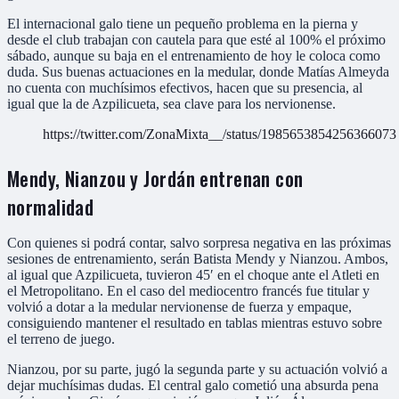
El internacional galo tiene un pequeño problema en la pierna y
desde el club trabajan con cautela para que esté al 100% el próximo
sábado, aunque su baja en el entrenamiento de hoy le coloca como
duda. Sus buenas actuaciones en la medular, donde Matías Almeyda
no cuenta con muchísimos efectivos, hacen que su presencia, al
igual que la de Azpilicueta, sea clave para los nervionense.
https://twitter.com/ZonaMixta__/status/1985653854256366073
Mendy, Nianzou y Jordán entrenan con
normalidad
Con quienes si podrá contar, salvo sorpresa negativa en las próximas
sesiones de entrenamiento, serán Batista Mendy y Nianzou. Ambos,
al igual que Azpilicueta, tuvieron 45′ en el choque ante el Atleti en
el Metropolitano. En el caso del mediocentro francés fue titular y
volvió a dotar a la medular nervionense de fuerza y empaque,
consiguiendo mantener el resultado en tablas mientras estuvo sobre
el terreno de juego.
Nianzou, por su parte, jugó la segunda parte y su actuación volvió a
dejar muchísimas dudas. El central galo cometió una absurda pena