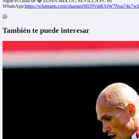
Sigue el canal de
🔴 ZONA MIXTA | SEVILLA FC
en
WhatsApp:
https://whatsapp.com/channel/0029VaiKSjW7Noa74z7w
También te puede interesar