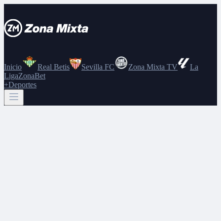
Inicio
Real Betis
Sevilla FC
Zona Mixta TV
La
Liga
ZonaBet
+Deportes