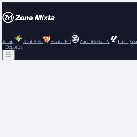
Inicio
Real Betis
Sevilla FC
Zona Mixta TV
La Liga
Z
+Deportes