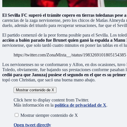
El Sevilla FC superó el trámite copero en tierras toledanas pese
carencias de la zaga nervionense, pero los chicos de Matías Almeyda r
duelo, además del triunfo para recuperar sensaciones, fue que el Sevill
El partido comenzó de la peor forma posible para el Sevilla. Los toled
acción a balón parado fue Brunet quien ganó la espalda a Manu 
nervionense, que solo tardó cuatro minutos en poner las tablas en el 
https://twitter.com/ZonaMixta__/status/1983269101805154385
Los nervionenses no se conformaron y Alfon, en dos ocasiones, tuvo l
Toledo, obviamente, fue bajando sus prestaciones conforme pasaban l
cedió para que Januzaj pusiese el segundo en el que es su primer t
topó con Christian, que sacó una buena mano abajo.
Mostrar contenido de X
Click here to display content from Twitter.
Más información en la
política de privacidad de X
.
Mostrar siempre contenido de X
Open tweet directly