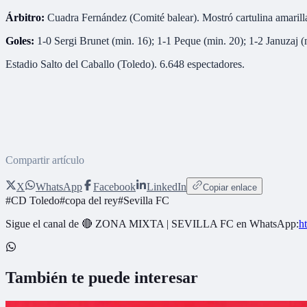
Árbitro:
Cuadra Fernández (Comité balear). Mostró cartulina amarill
Goles:
1-0 Sergi Brunet (min. 16); 1-1 Peque (min. 20); 1-2 Januzaj (
Estadio Salto del Caballo (Toledo). 6.648 espectadores.
Compartir artículo
X
WhatsApp
Facebook
LinkedIn
Copiar enlace
#
CD Toledo
#
copa del rey
#
Sevilla FC
Sigue el canal de
🔴 ZONA MIXTA | SEVILLA FC
en WhatsApp:
h
También te puede interesar