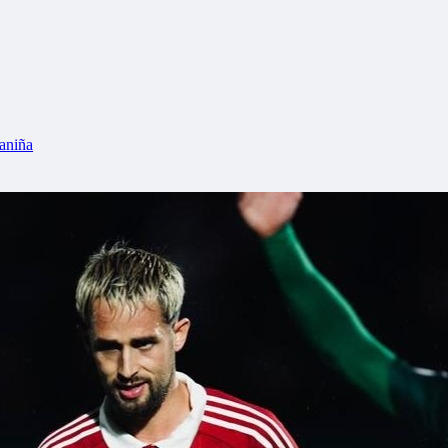
aniña