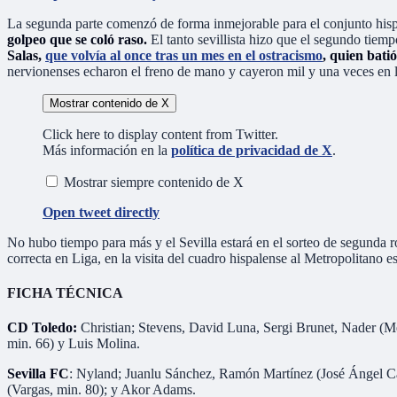
La segunda parte comenzó de forma inmejorable para el conjunto his
golpeo que se coló raso.
El tanto sevillista hizo que el segundo tiem
Salas,
que volvía al once tras un mes en el ostracismo
, quien bati
nervionenses echaron el freno de mano y cayeron mil y una veces en la
Mostrar contenido de X
Click here to display content from Twitter.
Más información en la
política de privacidad de X
.
Mostrar siempre contenido de X
Open tweet directly
No hubo tiempo para más y el Sevilla estará en el sorteo de segunda r
correcta en Liga, en la visita del cuadro hispalense al Metropolitano e
FICHA TÉCNICA
CD Toledo:
Christian; Stevens, David Luna, Sergi Brunet, Nader (Me
min. 66) y Luis Molina.
Sevilla FC
: Nyland; Juanlu Sánchez, Ramón Martínez (José Ángel Car
(Vargas, min. 80); y Akor Adams.