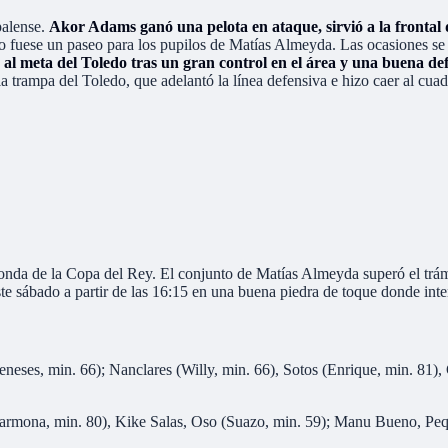
palense.
Akor Adams ganó una pelota en ataque, sirvió a la frontal 
po fuese un paseo para los pupilos de Matías Almeyda. Las ocasiones se 
ó al meta del Toledo tras un gran control en el área y una buena def
 trampa del Toledo, que adelantó la línea defensiva e hizo caer al cuad
onda de la Copa del Rey. El conjunto de Matías Almeyda superó el trámit
ste sábado a partir de las 16:15 en una buena piedra de toque donde intent
neses, min. 66); Nanclares (Willy, min. 66), Sotos (Enrique, min. 81)
mona, min. 80), Kike Salas, Oso (Suazo, min. 59); Manu Bueno, Peque;