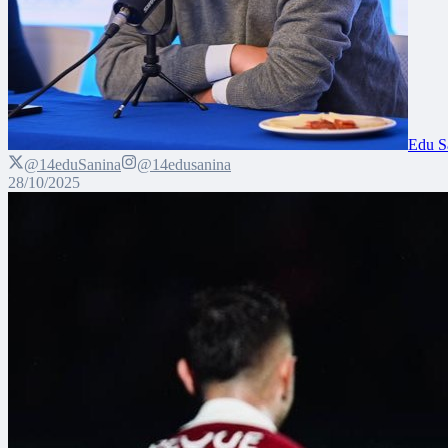
Edu S
@14eduSanina
@14edusanina
28/10/2025