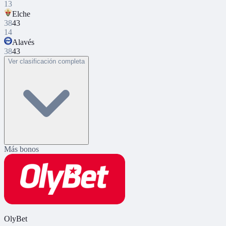
13
Elche
38
43
14
Alavés
38
43
Ver clasificación completa
Más bonos
OlyBet