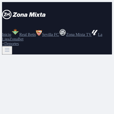
Inicio
Real Betis
Sevilla FC
Zona Mixta TV
La
Liga
ZonaBet
+Deportes