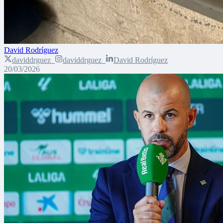
David Rodríguez
daviddrguez_
daviddrguez_
David Rodríguez
20/03/2026