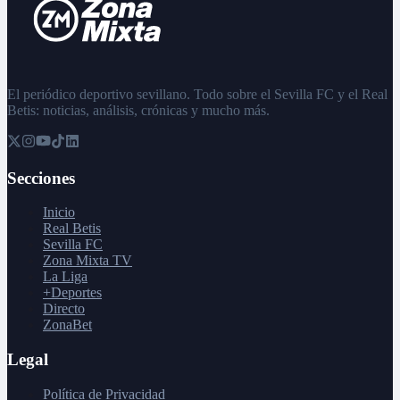
El periódico deportivo sevillano. Todo sobre el Sevilla FC y el Real
Betis: noticias, análisis, crónicas y mucho más.
Secciones
Inicio
Real Betis
Sevilla FC
Zona Mixta TV
La Liga
+Deportes
Directo
ZonaBet
Legal
Política de Privacidad