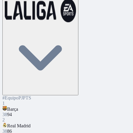
#
Equipo
PJ
PTS
1
Barça
38
94
2
Real Madrid
38
86