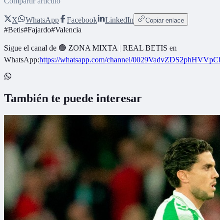
Compartir artículo
X
WhatsApp
Facebook
LinkedIn
Copiar enlace
#
Betis
#
Fajardo
#
Valencia
Sigue el canal de
🟢 ZONA MIXTA | REAL BETIS
en
WhatsApp:
https://whatsapp.com/channel/0029VadvZDS2phHVVpC
También te puede interesar