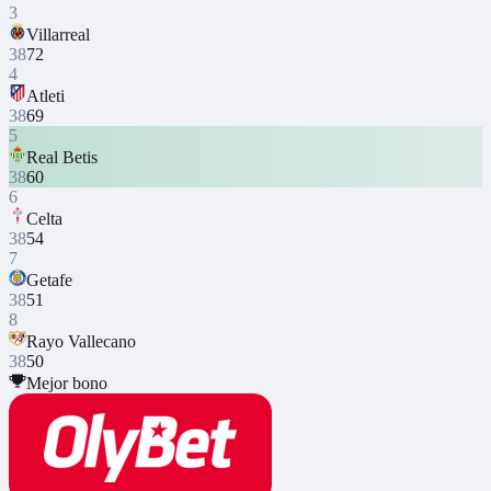
3
Villarreal
38
72
4
Atleti
38
69
5
Real Betis
38
60
6
Celta
38
54
7
Getafe
38
51
8
Rayo Vallecano
38
50
Mejor bono