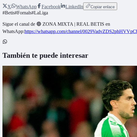
X
WhatsApp
Facebook
LinkedIn
Copiar enlace
#
Betis
#
Fornals
#
LaLiga
Sigue el canal de
🟢 ZONA MIXTA | REAL BETIS
en
WhatsApp:
https://whatsapp.com/channel/0029VadvZDS2phHVVpC
También te puede interesar