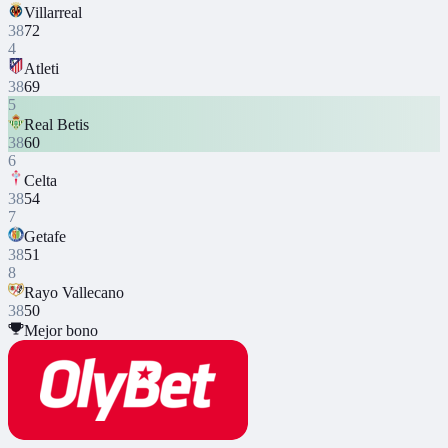
Villarreal
38
72
4
Atleti
38
69
5
Real Betis
38
60
6
Celta
38
54
7
Getafe
38
51
8
Rayo Vallecano
38
50
Mejor bono