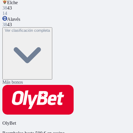
Elche
38
43
14
Alavés
38
43
Ver clasificación completa
Más bonos
OlyBet