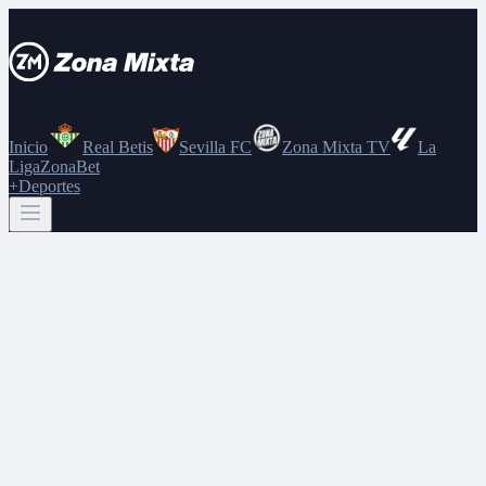
Inicio
Real Betis
Sevilla FC
Zona Mixta TV
La
Liga
ZonaBet
+Deportes