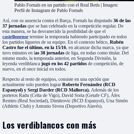
Pablo Fornals en un partido con el Real Betis | Imagen:
Perfil de Instagram de Pablo Fornals
Así, con su ausencia contra el Barça, Fornals ha disputado
36 de las
37 jornadas
que se han celebrado en la competición regular. De
esta manera, se ha desvanecido la posibilidad de que el
castellonense
termine la temporada habiendo participado en todos
los partidos ligueros de su equipo. En el contexto bético,
Rubén
Castro fue el último, en la 15/16
, en alcanzar dicha marca, ya que
tuvo minutos en l
as 38 jornadas
de liga, en todas como titular. Del
mismo modo, la temporada anterior, en Segunda División, la
leyenda verdiblanca
jugó en los 42 partidos
de competición, de
nuevo, en el once inicial en todos.
Respecto al resto de equipos, consiste en una opción que
actualmente solo pueden lograr
Roberto Fernández (RCD
Espanyol) y Sergi Darder (RCD Mallorca).
Además de los
porteros Radu (Celta de Vigo), David Soria (Getafe CF), Álex
Remiro (Real Sociedad), Dimitrovic (RCD Espanyol), Una Simón
(Athletic Club) y Antonio Sivera (Deportivo Alavés).
Los verdiblancos con más