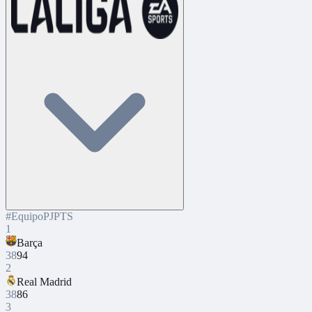
#
Equipo
PJ
PTS
1
Barça
38
94
2
Real Madrid
38
86
3