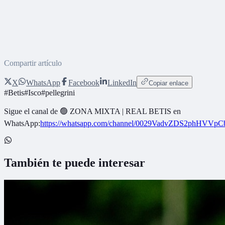
Compartir artículo
X
WhatsApp
Facebook
LinkedIn
Copiar enlace
#
Betis
#
Isco
#
pellegrini
Sigue el canal de
🟢 ZONA MIXTA | REAL BETIS
en
WhatsApp:
https://whatsapp.com/channel/0029VadvZDS2phHVVpC
También te puede interesar