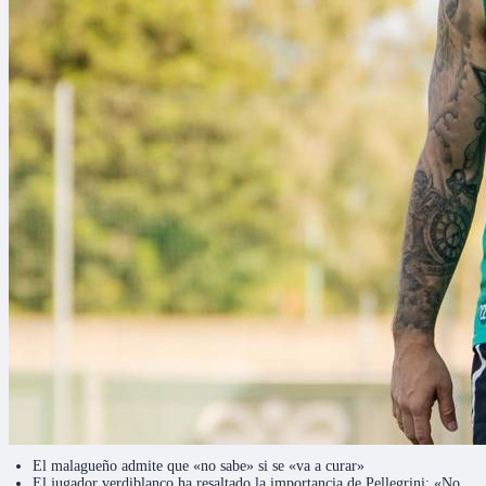
El malagueño admite que «no sabe» si se «va a curar»
El jugador verdiblanco ha resaltado la importancia de Pellegrini: «No