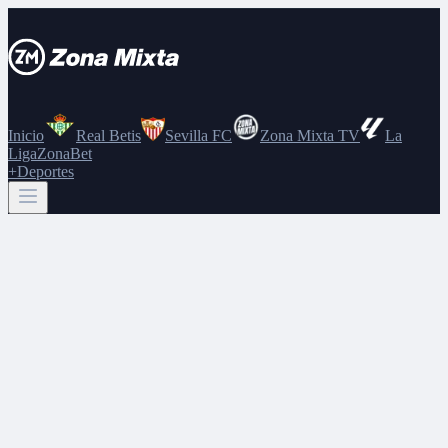
Inicio
Real Betis
Sevilla FC
Zona Mixta TV
La
Liga
ZonaBet
+Deportes