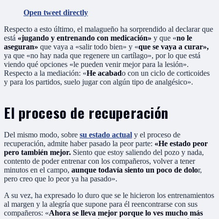
Open tweet directly
Respecto a esto último, el malagueño ha sorprendido al declarar que
está
«jugando y entrenando con medicación»
y que «
no le
aseguran»
que vaya a «salir todo bien» y «
que se vaya a curar»,
ya que «no hay nada que regenere un cartílago», por lo que está
viendo qué opciones «le pueden venir mejor para la lesión».
Respecto a la mediación: «
He acabad
o con un ciclo de corticoides
y para los partidos, suelo jugar con algún tipo de analgésico».
El proceso de recuperación
Del mismo modo, sobre
su estado actual
y el proceso de
recuperación, admite haber pasado la peor parte:
«He estado peor
pero también mejor.
Siento que estoy saliendo del pozo y nada,
contento de poder entrenar con los compañeros, volver a tener
minutos en el campo,
aunque todavía siento un poco de dolo
r,
pero creo que lo peor ya ha pasado».
A su vez, ha expresado lo duro que se le hicieron los entrenamientos
al margen y la alegría que supone para él reencontrarse con sus
compañeros: «
Ahora se lleva mejor porque lo ves mucho más