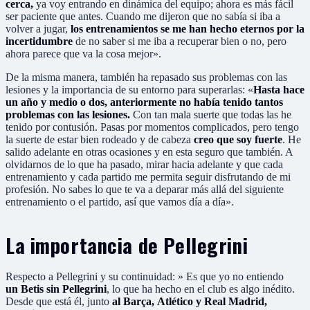
cerca,
ya voy entrando en dinámica del equipo; ahora es más fácil
ser paciente que antes. Cuando me dijeron que no sabía si iba a
volver a jugar,
los entrenamientos se me han hecho eternos por la
incertidumbre
de no saber si me iba a recuperar bien o no, pero
ahora parece que va la cosa mejor».
De la misma manera, también ha repasado sus problemas con las
lesiones y la importancia de su entorno para superarlas: «
Hasta hace
un año y medio o dos, anteriormente no había tenido tantos
problemas con las lesiones.
Con tan mala suerte que todas las he
tenido por contusión. Pasas por momentos complicados, pero tengo
la suerte de estar bien rodeado y de cabeza
creo que soy fuerte
. He
salido adelante en otras ocasiones y en esta seguro que también. A
olvidarnos de lo que ha pasado, mirar hacia adelante y que cada
entrenamiento y cada partido me permita seguir disfrutando de mi
profesión. No sabes lo que te va a deparar más allá del siguiente
entrenamiento o el partido, así que vamos día a día».
La importancia de Pellegrini
Respecto a Pellegrini y su continuidad: » Es que yo no entiendo
un Betis sin Pellegrini
, lo que ha hecho en el club es algo inédito.
Desde que está él, junto
al Barça, Atlético y Real Madrid,