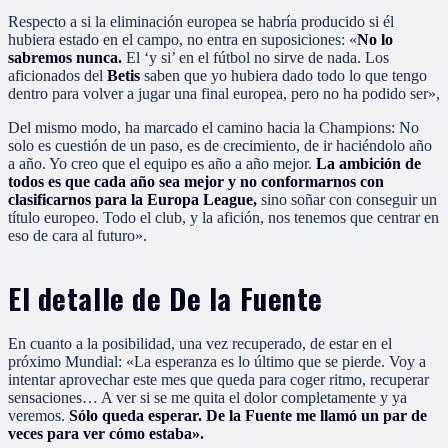
Respecto a si la eliminación europea se habría producido si él
hubiera estado en el campo, no entra en suposiciones: «
No lo
sabremos nunca.
El ‘y si’ en el fútbol no sirve de nada. Los
aficionados del
Betis
saben que yo hubiera dado todo lo que tengo
dentro para volver a jugar una final europea, pero no ha podido ser»,
Del mismo modo, ha marcado el camino hacia la Champions: No
solo es cuestión de un paso, es de crecimiento, de ir haciéndolo año
a año. Yo creo que el equipo es año a año mejor.
La ambición de
todos es que cada año sea mejor y no conformarnos con
clasificarnos para la Europa League,
sino soñar con conseguir un
título europeo. Todo el club, y la afición, nos tenemos que centrar en
eso de cara al futuro».
El detalle de De la Fuente
En cuanto a la posibilidad, una vez recuperado, de estar en el
próximo Mundial: «La esperanza es lo último que se pierde. Voy a
intentar aprovechar este mes que queda para coger ritmo, recuperar
sensaciones… A ver si se me quita el dolor completamente y ya
veremos.
Sólo queda esperar. De la Fuente me llamó un par de
veces para ver cómo estaba».