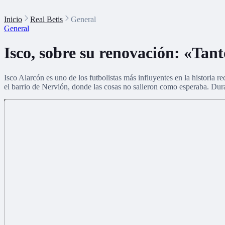
Inicio
Real Betis
General
General
Isco, sobre su renovación: «Tan
Isco Alarcón es uno de los futbolistas más influyentes en la historia 
el barrio de Nervión, donde las cosas no salieron como esperaba. Dura