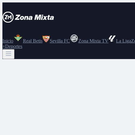
Inicio
Real Betis
Sevilla FC
Zona Mixta TV
La Liga
Z
+Deportes