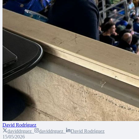
David Rodríguez
daviddrguez_
daviddrguez_
David Rodríguez
15/05/2026