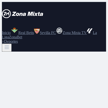
Inicio
Real Betis
Sevilla FC
Zona Mixta TV
La
Liga
ZonaBet
+Deportes