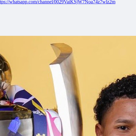
ttps://whatsapp.com/channel/0029VaiKSjW7Noa74z7wlz2m