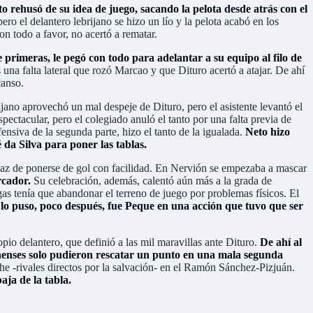
 rehusó de su idea de juego, sacando la pelota desde atrás con el
o el delantero lebrijano se hizo un lío y la pelota acabó en los
on todo a favor, no acertó a rematar.
 primeras, le pegó con todo para adelantar a su equipo al filo de
s una falta lateral que rozó Marcao y que Dituro acertó a atajar. De ahí
canso.
ijano aprovechó un mal despeje de Dituro, pero el asistente levantó el
ectacular, pero el colegiado anuló el tanto por una falta previa de
ensiva de la segunda parte, hizo el tanto de la igualada.
Neto hizo
 da Silva para poner las tablas.
capaz de ponerse de gol con facilidad. En Nervión se empezaba a mascar
arcador.
Su celebración, además, calentó aún más a la grada de
as tenía que abandonar el terreno de juego por problemas físicos. El
 lo puso, poco después, fue Peque en una acción que tuvo que ser
opio delantero, que definió a las mil maravillas ante Dituro.
De ahí al
ionenses solo pudieron rescatar un punto en una mala segunda
he -rivales directos por la salvación- en el Ramón Sánchez-Pizjuán.
aja de la tabla.