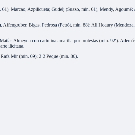
n. 61), Marcao, Azpilicueta; Gudelj (Suazo, min. 61), Mendy, Agoumé; 
), Affengruber, Bigas, Pedrosa (Petrót, min. 88); Ali Hoaury (Mendoza,
tías Almeyda con cartulina amarilla por protestas (min. 92′). Además,
rte ilicitana.
 Rafa Mir (min. 69); 2-2 Peque (min. 86).