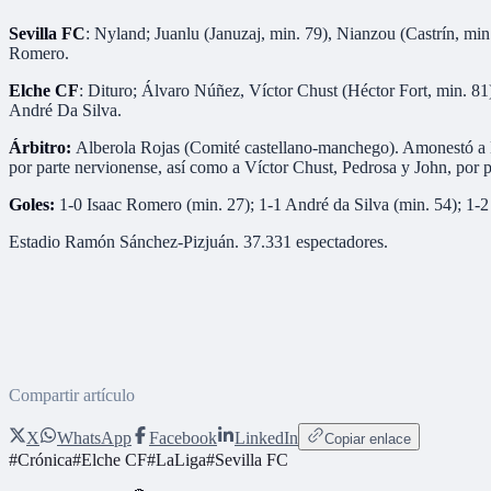
Sevilla FC
: Nyland; Juanlu (Januzaj, min. 79), Nianzou (Castrín, mi
Romero.
Elche CF
: Dituro; Álvaro Núñez, Víctor Chust (Héctor Fort, min. 81
André Da Silva.
Árbitro:
Alberola Rojas (Comité castellano-manchego). Amonestó a Ma
por parte nervionense, así como a Víctor Chust, Pedrosa y John, por pa
Goles:
1-0 Isaac Romero (min. 27); 1-1 André da Silva (min. 54); 1-2
Estadio Ramón Sánchez-Pizjuán. 37.331 espectadores.
Compartir artículo
X
WhatsApp
Facebook
LinkedIn
Copiar enlace
#
Crónica
#
Elche CF
#
LaLiga
#
Sevilla FC