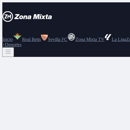
Inicio
Real Betis
Sevilla FC
Zona Mixta TV
La Liga
Z
+Deportes