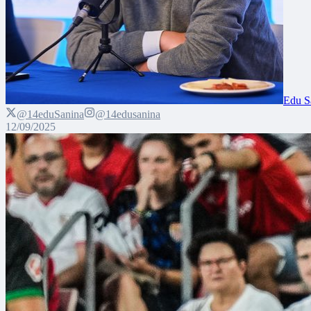
Edu S
@14eduSanina
@14edusanina
12/09/2025