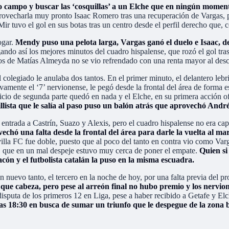
o campo y buscar las ‘cosquillas’ a un Elche que en ningún momento
rovecharla muy pronto Isaac Romero tras una recuperación de Vargas, per
r tuvo el gol en sus botas tras un centro desde el perfil derecho que, c
ogar.
Mendy puso una pelota larga, Vargas ganó el duelo e Isaac, de
egando así los mejores minutos del cuadro hispalense, que rozó el gol tra
pilos de Matías Almeyda no se vio refrendado con una renta mayor al des
 colegiado le anulaba dos tantos. En el primer minuto, el delantero lebr
mente el ‘7’ nervionense, le pegó desde la frontal del área de forma esp
icio de segunda parte quedó en nada y el Elche, en su primera acción of
lista que le salía al paso puso un balón atrás que aprovechó André
do entrada a Castrín, Suazo y Alexis, pero el cuadro hispalense no era 
chó una falta desde la frontal del área para darle la vuelta al m
illa FC fue doble, puesto que al poco del tanto en contra vio como Varg
sa, que en un mal despeje estuvo muy cerca de poner el empate.
Quien si
cón y el futbolista catalán la puso en la misma escuadra.
 nuevo tanto, el tercero en la noche de hoy, por una falta previa del pr
n que cabeza, pero pese al arreón final no hubo premio y los nerv
sputa de los primeros 12 en Liga, pese a haber recibido a Getafe y Elc
las 18:30 en busca de sumar un triunfo que le despegue de la zona b