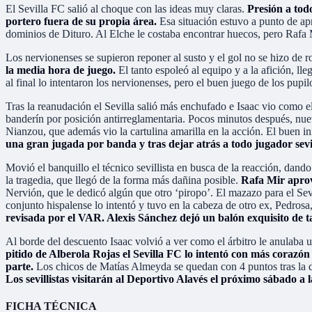
El Sevilla FC salió al choque con las ideas muy claras.
Presión a tod
portero fuera de su propia área.
Esa situación estuvo a punto de ap
dominios de Dituro. Al Elche le costaba encontrar huecos, pero Rafa Mi
Los nervionenses se supieron reponer al susto y el gol no se hizo de r
la media hora de juego.
El tanto espoleó al equipo y a la afición, ll
al final lo intentaron los nervionenses, pero el buen juego de los pu
Tras la reanudación el Sevilla salió más enchufado e Isaac vio como el
banderín por posición antirreglamentaria. Pocos minutos después, nueva
Nianzou, que además vio la cartulina amarilla en la acción. El buen in
una gran jugada por banda y tras dejar atrás a todo jugador sevil
Movió el banquillo el técnico sevillista en busca de la reacción, dan
la tragedia, que llegó de la forma más dañina posible.
Rafa Mir aprove
Nervión, que le dedicó algún que otro ‘piropo’. El mazazo para el Sev
conjunto hispalense lo intentó y tuvo en la cabeza de otro ex, Pedro
revisada por el VAR. Alexis Sánchez dejó un balón exquisito de ta
Al borde del descuento Isaac volvió a ver como el árbitro le anulaba un
pitido de Alberola Rojas el Sevilla FC lo intentó con más corazó
parte.
Los chicos de Matías Almeyda se quedan con 4 puntos tras la di
Los sevillistas visitarán al Deportivo Alavés el próximo sábado a 
FICHA TÉCNICA