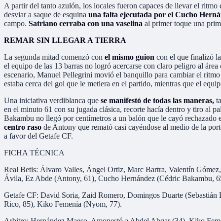
A partir del tanto azulón, los locales fueron capaces de llevar el rit
desviar a saque de esquina
una falta ejecutada por el Cucho Hern
campo.
Satriano cerraba con una vaselina
al primer toque una prime
REMAR SIN LLEGAR A TIERRA
La segunda mitad comenzó con
el mismo guion
con el que finalizó 
el equipo de las 13 barras no logró acercarse con claro peligro al áre
escenario, Manuel Pellegrini movió el banquillo para cambiar el ritmo
estaba cerca del gol que le metiera en el partido, mientras que el equi
Una iniciativa verdiblanca que
se manifestó de todas las maneras,
ta
en el minuto 61 con su jugada clásica, recorte hacía dentro y tiro al p
Bakambu no llegó por centímetros a un balón que le cayó rechazado en 
centro raso
de Antony que remató casi cayéndose al medio de la porte
a favor del Getafe CF.
FICHA TÉCNICA
Real Betis: Álvaro Valles, Ángel Ortiz, Marc Bartra, Valentín Gómez
Ávila, Ez Abde (Antony, 61), Cucho Hernández (Cédric Bakambu, 6
Getafe CF: David Soria, Zaid Romero, Domingos Duarte (Sebastián Bo
Rico, 85), Kiko Femenía (Nyom, 77).
Arbitro: Hernández Maeso. Amonestó a Abdel Abqar (34), Kiko Feme