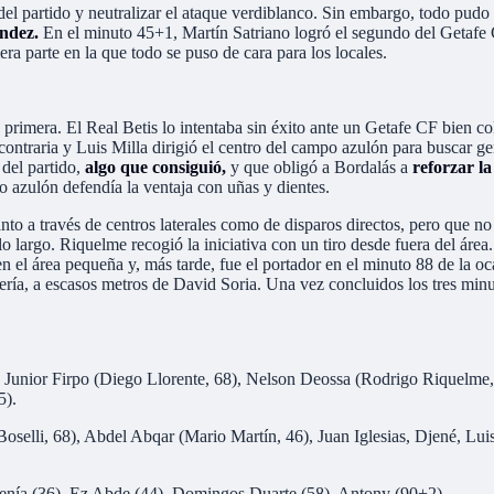
mo del partido y neutralizar el ataque verdiblanco. Sin embargo, todo pu
ández.
En el minuto 45+1, Martín Satriano logró el segundo del Getafe 
ra parte en la que todo se puso de cara para los locales.
la primera. El Real Betis lo intentaba sin éxito ante un Getafe CF bien 
a contraria y Luis Milla dirigió el centro del campo azulón para buscar 
 del partido,
algo que consiguió,
y que obligó a Bordalás a
reforzar la
po azulón defendía la ventaja con uñas y dientes.
nto a través de centros laterales como de disparos directos, pero que no
alo largo. Riquelme recogió la iniciativa con un tiro desde fuera del área
el área pequeña y, más tarde, fue el portador en el minuto 88 de la oc
ría, a escasos metros de David Soria. Una vez concluidos los tres min
, Junior Firpo (Diego Llorente, 68), Nelson Deossa (Rodrigo Riquelme, 
5).
selli, 68), Abdel Abqar (Mario Martín, 46), Juan Iglesias, Djené, Lui
nía (36), Ez Abde (44), Domingos Duarte (58), Antony (90+2).