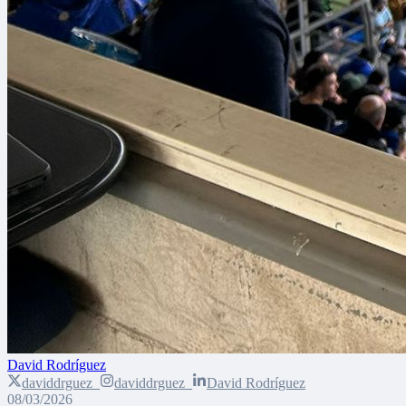
David Rodríguez
daviddrguez_
daviddrguez_
David Rodríguez
08/03/2026