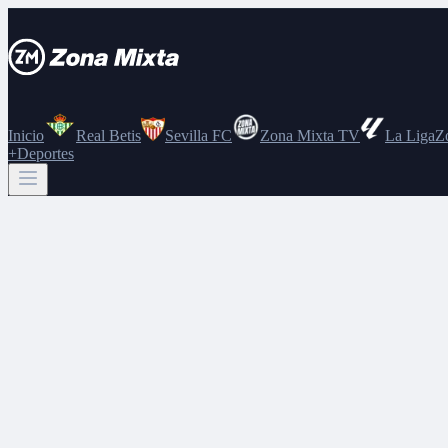
Inicio
Real Betis
Sevilla FC
Zona Mixta TV
La Liga
Z
+Deportes