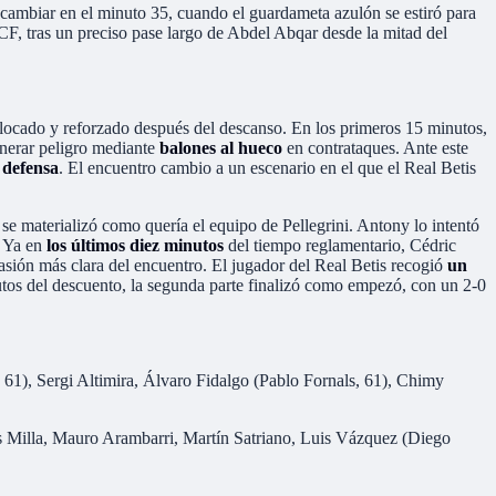
do cambiar en el minuto 35, cuando el guardameta azulón se estiró para
CF, tras un preciso pase largo de Abdel Abqar desde la mitad del
colocado y reforzado después del descanso. En los primeros 15 minutos,
generar peligro mediante
balones al hueco
en contrataques. Ante este
 defensa
. El encuentro cambio a un escenario en el que el Real Betis
 se materializó como quería el equipo de Pellegrini. Antony lo intentó
. Ya en
los últimos diez minutos
del tiempo reglamentario, Cédric
asión más clara del encuentro. El jugador del Real Betis recogió
un
utos del descuento, la segunda parte finalizó como empezó, con un 2-0
61), Sergi Altimira, Álvaro Fidalgo (Pablo Fornals, 61), Chimy
s Milla, Mauro Arambarri, Martín Satriano, Luis Vázquez (Diego