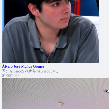
Álvaro José Muñoz Gómez
@AlvarooSVQ
@AlvarooSVQ
01/06/2026