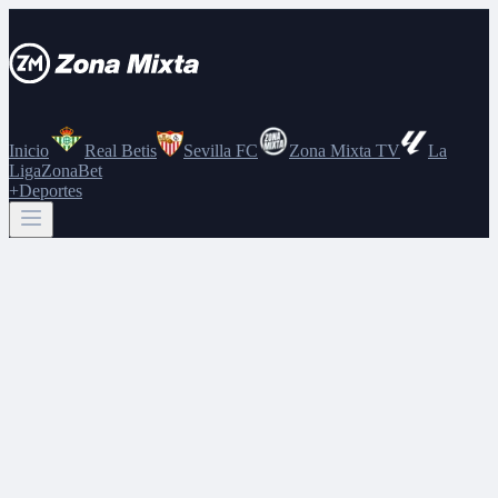
Inicio
Real Betis
Sevilla FC
Zona Mixta TV
La
Liga
ZonaBet
+Deportes