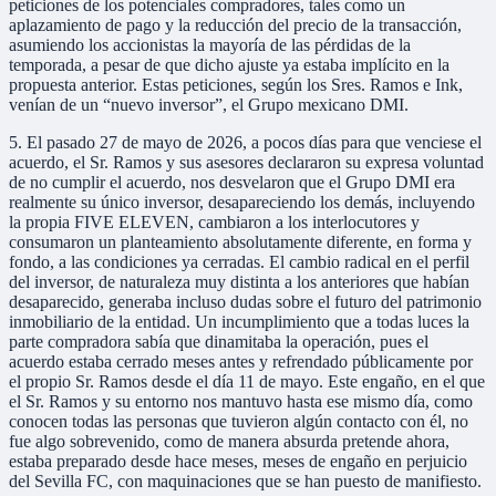
peticiones de los potenciales compradores, tales como un
aplazamiento de pago y la reducción del precio de la transacción,
asumiendo los accionistas la mayoría de las pérdidas de la
temporada, a pesar de que dicho ajuste ya estaba implícito en la
propuesta anterior. Estas peticiones, según los Sres. Ramos e Ink,
venían de un “nuevo inversor”, el Grupo mexicano DMI.
5. El pasado 27 de mayo de 2026, a pocos días para que venciese el
acuerdo, el Sr. Ramos y sus asesores declararon su expresa voluntad
de no cumplir el acuerdo, nos desvelaron que el Grupo DMI era
realmente su único inversor, desapareciendo los demás, incluyendo
la propia FIVE ELEVEN, cambiaron a los interlocutores y
consumaron un planteamiento absolutamente diferente, en forma y
fondo, a las condiciones ya cerradas. El cambio radical en el perfil
del inversor, de naturaleza muy distinta a los anteriores que habían
desaparecido, generaba incluso dudas sobre el futuro del patrimonio
inmobiliario de la entidad. Un incumplimiento que a todas luces la
parte compradora sabía que dinamitaba la operación, pues el
acuerdo estaba cerrado meses antes y refrendado públicamente por
el propio Sr. Ramos desde el día 11 de mayo. Este engaño, en el que
el Sr. Ramos y su entorno nos mantuvo hasta ese mismo día, como
conocen todas las personas que tuvieron algún contacto con él, no
fue algo sobrevenido, como de manera absurda pretende ahora,
estaba preparado desde hace meses, meses de engaño en perjuicio
del Sevilla FC, con maquinaciones que se han puesto de manifiesto.