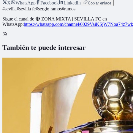
X
WhatsApp
Facebook
LinkedIn
Copiar enlace
#
sevilla
#
sevilla fc
#
sergio ramos
#
ramos
Sigue el canal de
🔴 ZONA MIXTA | SEVILLA FC
en
WhatsApp:
https://whatsapp.com/channel/0029VaiKSjW7Noa74z7w
También te puede interesar