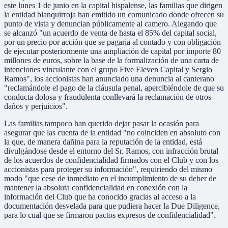
este lunes 1 de junio en la capital hispalense, las familias que dirigen
la entidad blanquirroja han emitido un comunicado donde ofrecen su
punto de vista y denuncian públicamente al camero. Alegando que
se alcanzó "un acuerdo de venta de hasta el 85% del capital social,
por un precio por acción que se pagaría al contado y con obligación
de ejecutar posteriormente una ampliación de capital por importe 80
millones de euros, sobre la base de la formalización de una carta de
intenciones vinculante con el grupo Five Eleven Capital y Sergio
Ramos", los accionistas han anunciado una denuncia al canterano
"reclamándole el pago de la cláusula penal, apercibiéndole de que su
conducta dolosa y fraudulenta conllevará la reclamación de otros
daños y perjuicios".
Las familias tampoco han querido dejar pasar la ocasión para
asegurar que las cuenta de la entidad "no coinciden en absoluto con
la que, de manera dañina para la reputación de la entidad, está
divulgándose desde el entorno del Sr. Ramos, con infracción brutal
de los acuerdos de confidencialidad firmados con el Club y con los
accionistas para proteger su información", requiriendo del mismo
modo "que cese de inmediato en el incumplimiento de su deber de
mantener la absoluta confidencialidad en conexión con la
información del Club que ha conocido gracias al acceso a la
documentación desvelada para que pudiera hacer la Due Diligence,
para lo cual que se firmaron pactos expresos de confidencialidad".