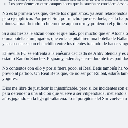
Los precedentes en otros campos hacen que la sanción se considere desde
No es la primera vez que, desde los organismos, ya sean relacionados c
para ejemplificar. Porque el Sur, por mucho que nos duela, así lo ha p
minusvalorando todo lo bueno que aquí ocurre y poniendo el grito en 
Si a sus fiestas le atizan como el que más, por mucho que en Atocha o 
o una botella a un jugador, que en la capital tiren una botella de Ball
y sus secuaces con el cuchillo entre los dientes tratando de hacer sang
El Sevilla FC se enfrenta a la enésima cacicada de Antiviolencia y es 
estadio Ramón Sánchez-Pizjuán y, además, cierre durante tres partidos 
No contentos con ello y por si fuera poco, el Real Betis también ha ‘
previo al partido. Un Real Betis que, de no ser por Ruibal, estaría
yogures.
Dios me libre de justificar lo injustificable, pero si los incidentes son
para defender a una afición que vuelve a ser vilipendiada, metiendo a
años jugando en la liga gibraltareña. Los ‘porejitos’ del Sur vuelven a