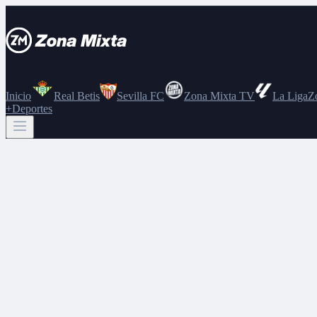
Inicio
Real Betis
Sevilla FC
Zona Mixta TV
La Liga
Z
+Deportes