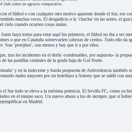
 el club como un agravio comparativo.
on el fútbol o con cualquier otro motivo aparente donde el Sur, ese con 
ermitido muchas veces. El drogadicto o la ‘chacha’ en las series, el grac
el cielo cuando ocurren cosas malas.
Sants haya tortas para estar aquí los primeros, el fútbol no iba a ser 
antines o que en Cataluña sobrevuelen cabezas de cerdos. Todo ello da ig
re. Son ‘porejitos’, son menos y hay que ir a por ellos.
que, tras los incidentes en el derbi -condenables, por supuesto- la propu
de las pastillas centrales de la grada baja de Gol Norte.
cobrado’ y en la indecente y burda propuesta de Antiviolencia también s
 lamentando males mayores por un botellazo a Antony que se saldó con u
 en el Sur todo se eleva a la enésima potencia. El Sevilla FC, como ya hiz
 todos en el mismo saco. Un nuevo abuso a los de siempre, que si hubiese
 ejemplificar en Madrid.