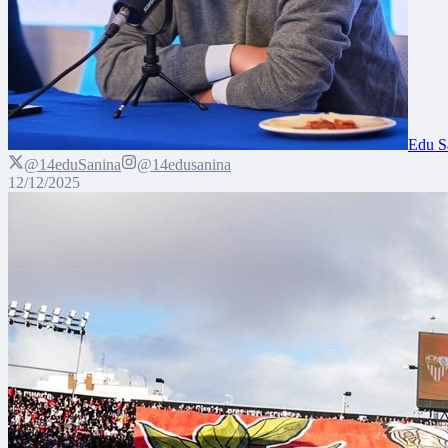
Edu S
@14eduSanina
@14edusanina
12/12/2025