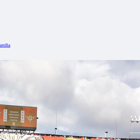
aniña