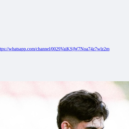
ttps://whatsapp.com/channel/0029VaiKSjW7Noa74z7wlz2m