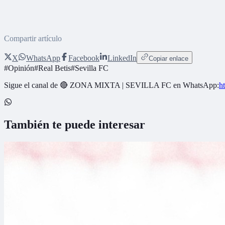
Compartir artículo
X
WhatsApp
Facebook
LinkedIn
Copiar enlace
#
Opinión
#
Real Betis
#
Sevilla FC
Sigue el canal de
🔴 ZONA MIXTA | SEVILLA FC
en WhatsApp:
h
También te puede interesar