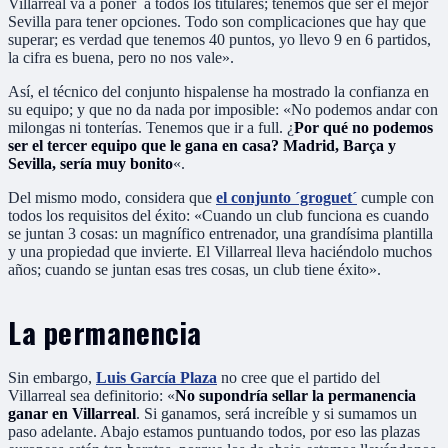
Villarreal va a poner a todos los titulares; tenemos que ser el mejor
Sevilla para tener opciones. Todo son complicaciones que hay que
superar; es verdad que tenemos 40 puntos, yo llevo 9 en 6 partidos,
la cifra es buena, pero no nos vale».
Así, el técnico del conjunto hispalense ha mostrado la confianza en
su equipo; y que no da nada por imposible: «No podemos andar con
milongas ni tonterías. Tenemos que ir a full. ¿
Por qué no podemos
ser el tercer equipo que le gana en casa? Madrid, Barça y
Sevilla, sería muy bonito
«.
Del mismo modo, considera que
el conjunto ´groguet´
cumple con
todos los requisitos del éxito: «Cuando un club funciona es cuando
se juntan 3 cosas: un magnífico entrenador, una grandísima plantilla
y una propiedad que invierte. El Villarreal lleva haciéndolo muchos
años; cuando se juntan esas tres cosas, un club tiene éxito».
La permanencia
Sin embargo,
Luis García Plaza
no cree que el partido del
Villarreal sea definitorio: «
No supondría sellar la permanencia
ganar en Villarreal
. Si ganamos, será increíble y si sumamos un
paso adelante. Abajo estamos puntuando todos, por eso las plazas