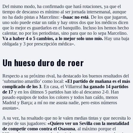
Del mismo modo, ha confirmado que hará rotaciones, ya que el
tiempo de descanso es mínimo al ser jornada intersemanal, aunque
no ha dado pistas a Marcelino: «
Isaac no está
. De los que jugaron,
uno solo puede estar un ratín y hay otros dos que los médicos dicen
que lo mejor es guardarlos en el banquillo. Incluso los hemos hecho
calentar, no por los periodistas, sino para que no lo sepa Marcelino.
Va a haber 4 o 5 cambios, a lo mejor solo uno mío.
Hay una baja
obligada y 3 por prescripción médica».
Un hueso duro de roer
Respecto a su próximo rival, ha destacado los buenos resultados del
‘submarino amarillo’ como local:
«El partido de mañana es el más
complicado de los 3
. En casa, el Villarreal
ha ganado 14 partidos
de 17
y en los últimos 5 partidos han ido al descanso 2-0. Han
pasado equipos de todos los colores y todos han caído, menos
Madrid y Barça; a mí no me asusta nadie, pero estos números
asustan».
A su vez, ha resaltado que no le valen medias tintas y que necesita lo
mejor de sus jugadores:
«Quiero ver un Sevilla con la mentalidad
de competir como contra el Osasuna
, al máximo porque el