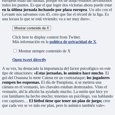
europeas están tan baratas, porque los de abajo estamos llevándonos
todos los puntos. Es que el que logre dos victorias ahora puede estar
en la última jornada luchando por plaza europea
. Un año con el
Levante nos salvamos con 45, creo que fue el récord de la liga. Es
una locura lo que se está viviendo; va a ser muy duro».
Mostrar contenido de X
Click here to display content from Twitter.
Más información en la
política de privacidad de X
.
Mostrar siempre contenido de X
Open tweet directly
A su vez, ha destacado la importancia del factor psicológico en este
tipo de situaciones:
«Estas jornadas, lo anímico hace mucho
. El
gol del Osasuna lo mete Catena en un contraataque;
los jugadores
rompen los esquemas.
El día de Pamplona, si se metiera una
cámara en el vestuario, los chavales estaban destrozados. Visto el
vestuario, ahí la afición ha ayudado mucho. La unión que hice yo
con familiares ha hecho mucho; tenemos un psicólogo, vas hablando
con capitanes…
El fútbol tiene que tener un plan de juego;
creo
que cada vez se ve más ese plan, pero lo anímico también vale».