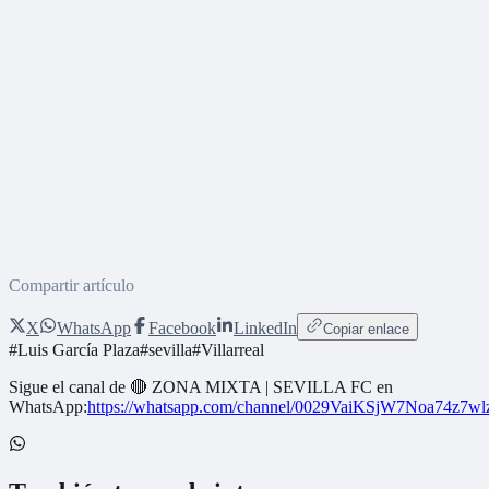
Compartir artículo
X
WhatsApp
Facebook
LinkedIn
Copiar enlace
#
Luis García Plaza
#
sevilla
#
Villarreal
Sigue el canal de
🔴 ZONA MIXTA | SEVILLA FC
en
WhatsApp:
https://whatsapp.com/channel/0029VaiKSjW7Noa74z7w