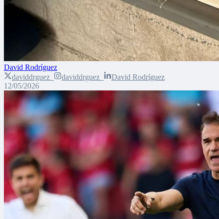
David Rodríguez
daviddrguez_
daviddrguez_
David Rodríguez
12/05/2026