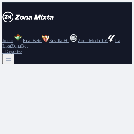
Inicio
Real Betis
Sevilla FC
Zona Mixta TV
La
Liga
ZonaBet
+Deportes