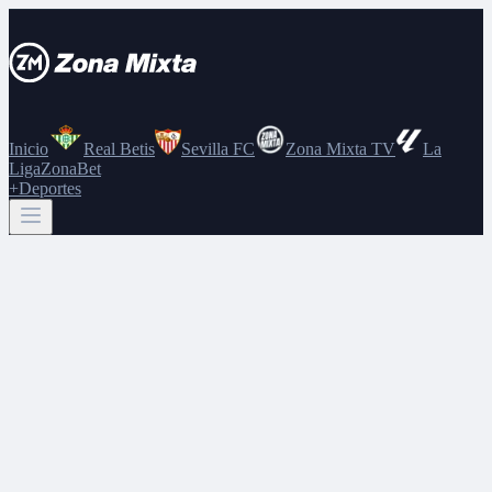
Inicio
Real Betis
Sevilla FC
Zona Mixta TV
La
Liga
ZonaBet
+Deportes