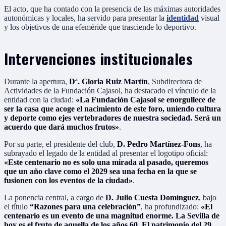
El acto, que ha contado con la presencia de las máximas autoridades
autonómicas y locales, ha servido para presentar la
identidad
visual
y los objetivos de una efeméride que trasciende lo deportivo.
Intervenciones institucionales
Durante la apertura,
Dª. Gloria Ruiz Martín
, Subdirectora de
Actividades de la Fundación Cajasol, ha destacado el vínculo de la
entidad con la ciudad:
«La Fundación Cajasol se enorgullece de
ser la casa que acoge el nacimiento de este foro, uniendo cultura
y deporte como ejes vertebradores de nuestra sociedad. Será un
acuerdo que dará muchos frutos»
.
Por su parte, el presidente del club,
D. Pedro Martínez-Fons
, ha
subrayado el legado de la entidad al presentar el logotipo oficial:
«Este centenario no es solo una mirada al pasado, queremos
que un año clave como el 2029 sea una fecha en la que se
fusionen con los eventos de la ciudad»
.
La ponencia central, a cargo de
D. Julio Cuesta Domínguez
, bajo
el título
“Razones para una celebración”
, ha profundizado:
«El
centenario es un evento de una magnitud enorme. La Sevilla de
hoy es el fruto de aquella de los años 60. El patrimonio del 29,