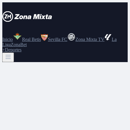
Inicio
Real Betis
Sevilla FC
Zona Mixta TV
La
Liga
ZonaBet
+Deportes