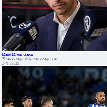
Mario Míjenz García
Mario Míjenz
@MarioMijenz18
24/10/2025