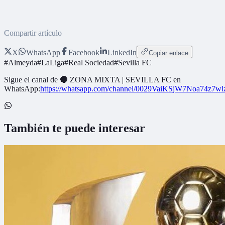
Compartir artículo
X
WhatsApp
Facebook
LinkedIn
Copiar enlace
#
Almeyda
#
LaLiga
#
Real Sociedad
#
Sevilla FC
Sigue el canal de
🔴 ZONA MIXTA | SEVILLA FC
en
WhatsApp:
https://whatsapp.com/channel/0029VaiKSjW7Noa74z7w
También te puede interesar