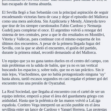
han escapado de forma absurda.
El Sevilla llegó a San Sebastián con la principal aspiración de seguir
encadenando victorias fuera de casa y dejar el episodio del Mallorca
como una mera anécdota. Sin Azpilicueta y Mendy, Almeyda tuvo
que tirar de los siempre cuestionados Fabio Cardoso y Nemanja
Gudelj para completar el once. El argentino volvió a renegar del
sistema de tres centrales, pese a que le dio resultados en Montilivi,
Vitoria y Vallecas, para continuar con el mismo esquema de los
últimos dos encuentros. A pesar de la primera llegada fugaz del
Sevilla, con la que se abrió el encuentro, el guión del partido,
durante la primera mitad, recordó demasiado al del Mallorca.
Un equipo que ya no gana tantos duelos en el centro del campo, con
más problemas en la salida de balón, que ya no es tan vertical
buscando los espacios y, sobre todo, que no es tan práctico. Sin ir
más lejos, Vlachodimos, que no había protagonizado ninguna ‘uy’
hasta ahora, tardó escasos segundos en casi regalar el primer gol del
encuentro tras una presión de Oyarzabal.
La Real Sociedad, que llegaba al encuentro con el cartel de ser un
equipo inferior, empezó a pisar el área del guardameta griego con
asiduidad. Hasta que la polémica de las manos volvió a LaLiga
española. Cordero Vega interpretó un acción punible en el área
sevillista entre un lance de Cardoso y Yangel Herrera. Las protestas