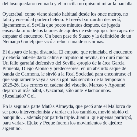
del luso quedaron en nada y el trencilla no quiso ni mirar la pantalla.
Oyarzabal, como viene siendo habitual desde los once metros, no
falló y enseñó al portero heleno. El revés txuri-urdin despertó,
ligeramente, al Sevilla que pocos minutos después, de jugada
ensayada -uno de los talones de aquiles de este equipo- fue capaz de
empatar el encuentro. Un buen pase de Suazo y la definición de un
Nemanja Gudelj que sacó a relucir una de sus armas.
El disparo de larga distancia. El empate, que reiniciaba el encuentro
y debería haberle dado calma e impulso al Sevilla, no duró mucho.
Un fallo garrafal defensivo del Sevilla -propio de la área García
Pimienta, Diego Alonso y predecesores- en un absurdo saque de
banda de Carmona, le sirvió a la Real Sociedad para encontrarse el
que seguramente vaya a ser su gol más sencillo de la temporada
2025-26. Los errores en cadena del visueño, Marcao y Agoumé
dejaron al más hábil, Oyazarbal, sólo ante Vlachodimos.
¿Resultado? Gol.
En la segunda parte Matías Almeyda, que pecó ante el Mallorca de
ser poco intervencionista y tardar en los cambios, movió rápido el
banquillo… además por partida triple. Juanlu -que apenas participó,
para variar-, Ejuke y Peque fueron los movimientos de ajedrez
argentino.