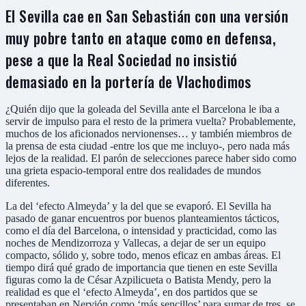
El Sevilla cae en San Sebastián con una versión
muy pobre tanto en ataque como en defensa,
pese a que la Real Sociedad no insistió
demasiado en la portería de Vlachodimos
¿Quién dijo que la goleada del Sevilla ante el Barcelona le iba a
servir de impulso para el resto de la primera vuelta? Probablemente,
muchos de los aficionados nervionenses… y también miembros de
la prensa de esta ciudad -entre los que me incluyo-, pero nada más
lejos de la realidad. El parón de selecciones parece haber sido como
una grieta espacio-temporal entre dos realidades de mundos
diferentes.
La del ‘efecto Almeyda’ y la del que se evaporó. El Sevilla ha
pasado de ganar encuentros por buenos planteamientos tácticos,
como el día del Barcelona, o intensidad y practicidad, como las
noches de Mendizorroza y Vallecas, a dejar de ser un equipo
compacto, sólido y, sobre todo, menos eficaz en ambas áreas. El
tiempo dirá qué grado de importancia que tienen en este Sevilla
figuras como la de César Azpilicueta o Batista Mendy, pero la
realidad es que el ‘efecto Almeyda’, en dos partidos que se
presentaban en Nervión como ‘más sencillos’ para sumar de tres, se