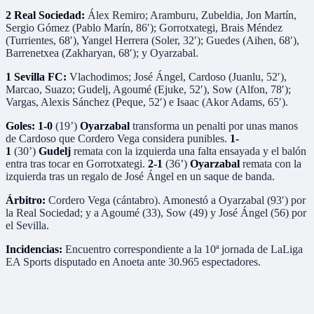
2 Real Sociedad:
Álex Remiro; Aramburu, Zubeldia, Jon Martín,
Sergio Gómez (Pablo Marín, 86′); Gorrotxategi, Brais Méndez
(Turrientes, 68′), Yangel Herrera (Soler, 32′); Guedes (Aihen, 68′),
Barrenetxea (Zakharyan, 68′); y Oyarzabal.
1 Sevilla FC:
Vlachodimos; José Ángel, Cardoso (Juanlu, 52′),
Marcao, Suazo; Gudelj, Agoumé (Ejuke, 52′), Sow (Alfon, 78′);
Vargas, Alexis Sánchez (Peque, 52′) e Isaac (Akor Adams, 65′).
Goles: 1-0
(19’)
Oyarzabal
transforma un penalti por unas manos
de Cardoso que Cordero Vega considera punibles.
1-
1
(30’)
Gudelj
remata con la izquierda una falta ensayada y el balón
entra tras tocar en Gorrotxategi.
2-1
(36’)
Oyarzabal
remata con la
izquierda tras un regalo de José Ángel en un saque de banda.
Árbitro:
Cordero Vega (cántabro). Amonestó a Oyarzabal (93′) por
la Real Sociedad; y a Agoumé (33), Sow (49) y José Ángel (56) por
el Sevilla.
Incidencias:
Encuentro correspondiente a la 10ª jornada de LaLiga
EA Sports disputado en Anoeta ante 30.965 espectadores.