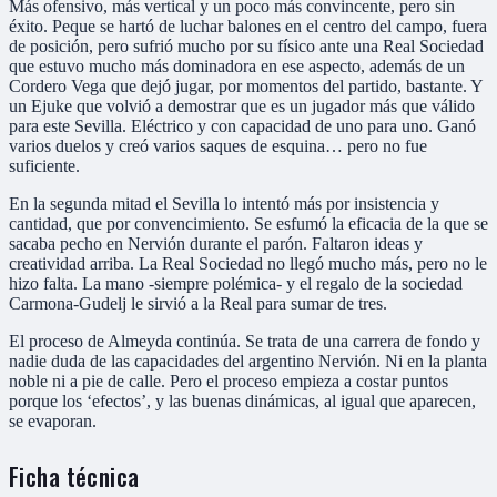
Más ofensivo, más vertical y un poco más convincente, pero sin
éxito. Peque se hartó de luchar balones en el centro del campo, fuera
de posición, pero sufrió mucho por su físico ante una Real Sociedad
que estuvo mucho más dominadora en ese aspecto, además de un
Cordero Vega que dejó jugar, por momentos del partido, bastante. Y
un Ejuke que volvió a demostrar que es un jugador más que válido
para este Sevilla. Eléctrico y con capacidad de uno para uno. Ganó
varios duelos y creó varios saques de esquina… pero no fue
suficiente.
En la segunda mitad el Sevilla lo intentó más por insistencia y
cantidad, que por convencimiento. Se esfumó la eficacia de la que se
sacaba pecho en Nervión durante el parón. Faltaron ideas y
creatividad arriba. La Real Sociedad no llegó mucho más, pero no le
hizo falta. La mano -siempre polémica- y el regalo de la sociedad
Carmona-Gudelj le sirvió a la Real para sumar de tres.
El proceso de Almeyda continúa. Se trata de una carrera de fondo y
nadie duda de las capacidades del argentino Nervión. Ni en la planta
noble ni a pie de calle. Pero el proceso empieza a costar puntos
porque los ‘efectos’, y las buenas dinámicas, al igual que aparecen,
se evaporan.
Ficha técnica