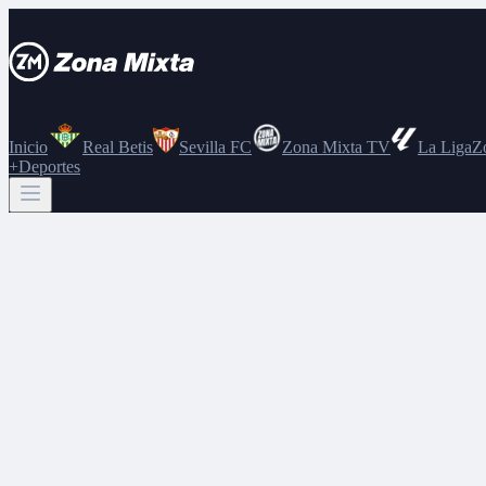
Inicio
Real Betis
Sevilla FC
Zona Mixta TV
La Liga
Z
+Deportes