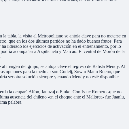
la tabla, la visita al Metropolitano se antoja clave para no meterse en
tro, que en los dos últimos partidos no ha dado buenos frutos. Para
 ha liderado los ejercicios de activación en el entrenamiento, por lo
as podría acompañar a Azpilicueta y Marcao. El central de Morón de la
.
al margen del grupo, se antoja clave el regreso de Batista Mendy. Al
s otras opciones para la medular son Gudelj, Sow o Manu Bueno, que
odría ser otra solución siempre y cuando Mendy no esté disponible
uierda la ocupará Alfon, Januzaj o Ejuke. Con Isaac Romero -que no
ltima ausencia del chileno -en el choque ante el Mallorca- fue Juanlu,
tima palabra.