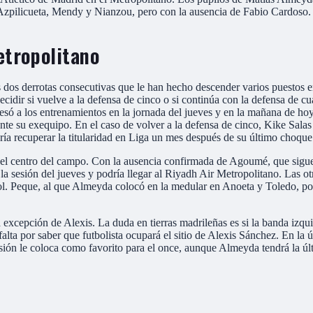
 Azpilicueta, Mendy y Nianzou, pero con la ausencia de Fabio Cardoso.
etropolitano
 dos derrotas consecutivas que le han hecho descender varios puestos en 
dir si vuelve a la defensa de cinco o si continúa con la defensa de cua
egresó a los entrenamientos en la jornada del jueves y en la mañana de hoy
 ante su exequipo. En el caso de volver a la defensa de cinco, Kike Sal
ría recuperar la titularidad en Liga un mes después de su último choque
el centro del campo. Con la ausencia confirmada de Agoumé, que sigue 
n la sesión del jueves y podría llegar al Riyadh Air Metropolitano. La
 gol. Peque, al que Almeyda colocó en la medular en Anoeta y Toledo, p
 excepción de Alexis. La duda en tierras madrileñas es si la banda izq
alta por saber que futbolista ocupará el sitio de Alexis Sánchez. En la ú
esión le coloca como favorito para el once, aunque Almeyda tendrá la úl