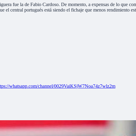
 liguera fue la de Fabio Cardoso. De momento, a expensas de lo que com
que el central portugués está siendo el fichaje que menos rendimiento est
ttps://whatsapp.com/channel/0029VaiKSjW7Noa74z7wlz2m