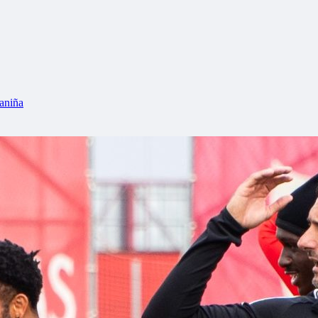
aniña