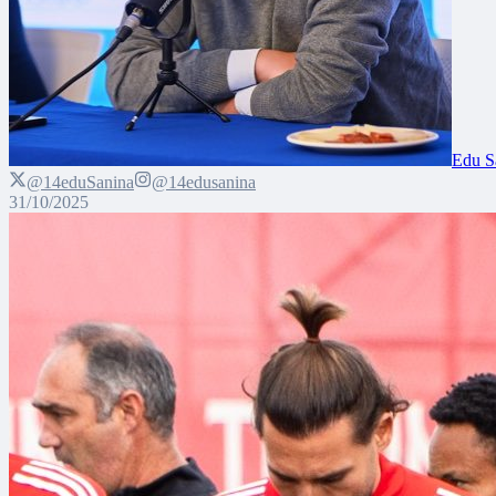
Edu S
@14eduSanina
@14edusanina
31/10/2025