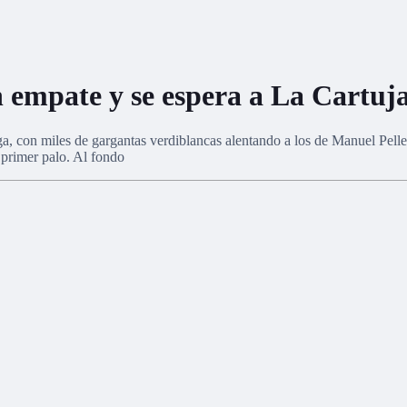
n empate y se espera a La Cartuj
a, con miles de gargantas verdiblancas alentando a los de Manuel Pelleg
l primer palo. Al fondo