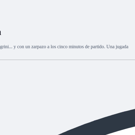
a
rini... y con un zarpazo a los cinco minutos de partido. Una jugada