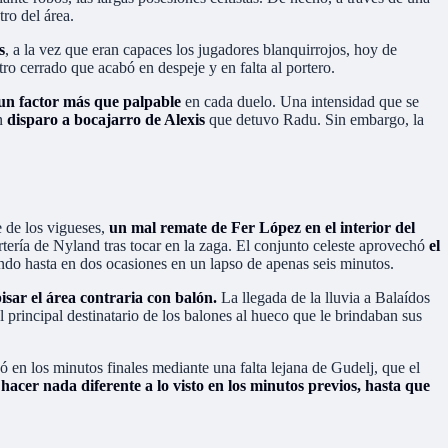
ro del área.
s
, a la vez que eran capaces los jugadores blanquirrojos, hoy de
ro cerrado que acabó en despeje y en falta al portero.
 un factor más que palpable
en cada duelo. Una intensidad que se
un
disparo a bocajarro de Alexis
que detuvo Radu. Sin embargo, la
e de los vigueses,
un mal remate de Fer López en el interior del
rtería de Nyland tras tocar en la zaga. El conjunto celeste aprovechó
el
undo hasta en dos ocasiones en un lapso de apenas seis minutos.
pisar el área contraria con balón.
La llegada de la lluvia a Balaídos
 principal destinatario de los balones al hueco que le brindaban sus
gó en los minutos finales mediante una falta lejana de Gudelj, que el
 hacer nada diferente a lo visto en los minutos previos, hasta que