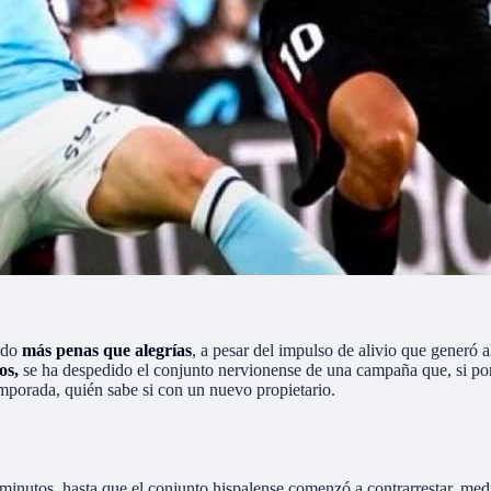
ido
más penas que alegrías
, a pesar del impulso de alivio que generó a
os,
se ha despedido el conjunto nervionense de una campaña que, si por l
mporada, quién sabe si con un nuevo propietario.
minutos, hasta que el conjunto hispalense comenzó a contrarrestar, medi