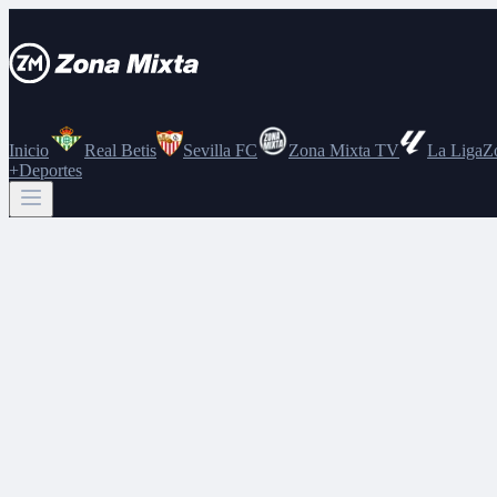
Inicio
Real Betis
Sevilla FC
Zona Mixta TV
La Liga
Z
+Deportes