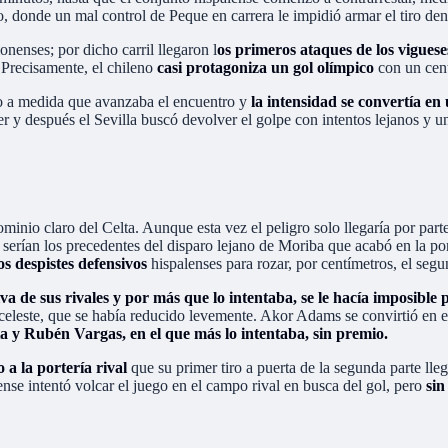
, donde un mal control de Peque en carrera le impidió armar el tiro dent
onenses; por dicho carril llegaron l
os primeros ataques de los viguese
 Precisamente, el chileno
casi protagoniza un gol olímpico
con un cent
 a medida que avanzaba el encuentro y
la intensidad se convertía en
ner y después el Sevilla buscó devolver el golpe con intentos lejanos y 
ominio claro del Celta. Aunque esta vez el peligro solo llegaría por part
a serían los precedentes del disparo lejano de Moriba que acabó en la po
os despistes defensivos
hispalenses para rozar, por centímetros, el seg
iva de sus rivales y por más que lo intentaba, se le hacía imposible 
celeste, que se había reducido levemente. Akor Adams se convirtió en el
a y Rubén Vargas, en el que más lo intentaba, sin premio.
o a la portería rival
que su primer tiro a puerta de la segunda parte lle
nse intentó volcar el juego en el campo rival en busca del gol, pero
sin