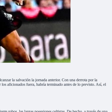
lcanzar la salvación la jornada anterior. Con una derrota por la
os aficionados fuera, habría terminado antes de lo previsto. Así, el
ante robos, las largas posesiones celtistas. De hecho, a través de una