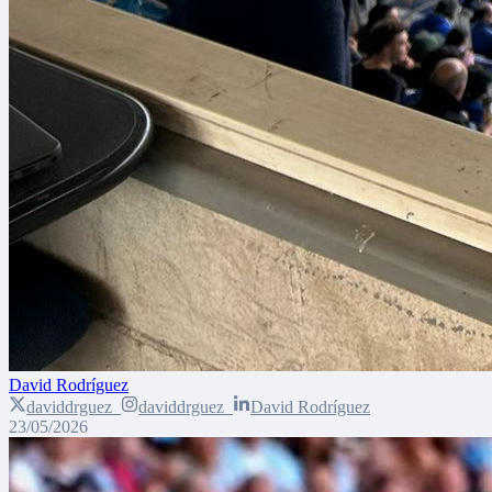
David Rodríguez
daviddrguez_
daviddrguez_
David Rodríguez
23/05/2026