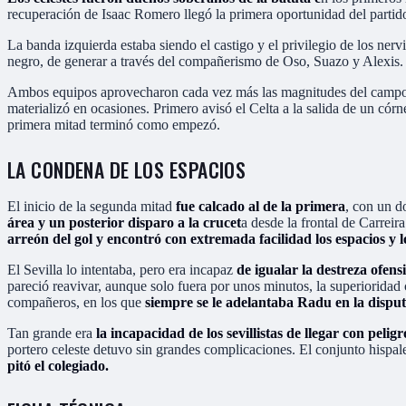
recuperación de Isaac Romero llegó la primera oportunidad del partido
La banda izquierda estaba siendo el castigo y el privilegio de los nervi
negro, de generar a través del compañerismo de Oso, Suazo y Alexis.
Ambos equipos aprovecharon cada vez más las magnitudes del campo
materializó en ocasiones. Primero avisó el Celta a la salida de un cór
primera mitad terminó como empezó.
LA CONDENA DE LOS ESPACIOS
El inicio de la segunda mitad
fue calcado al de la primera
, con un d
área y un posterior disparo a la crucet
a desde la frontal de Carreir
arreón del gol y encontró con extremada facilidad los espacios y l
El Sevilla lo intentaba, pero era incapaz
de igualar la destreza ofens
pareció reavivar, aunque solo fuera por unos minutos, la superioridad 
compañeros, en los que
siempre se le adelantaba Radu en la disput
Tan grande era
la incapacidad de los sevillistas de llegar con peligr
portero celeste detuvo sin grandes complicaciones. El conjunto hispale
pitó el colegiado.