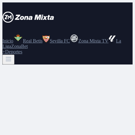
Inicio
Real Betis
Sevilla FC
Zona Mixta TV
La
Liga
ZonaBet
+Deportes