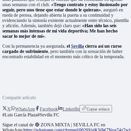
unas semanas con el club.
«Tengo contrato y estoy ilusionado por
seguir, pero uno tiene que estar donde le quieran»
, aseguró en
rueda de prensa, dejando abierta la puerta a su continuidad y
evidenciando la sintonía existente actualmente entre técnico, plantilla
y afición. Además, también dejó claro que:
«Han sido las seis
semanas más intensas de mi vida deportiva; Me han hecho
sacar lo mejor de mi»
.
Con la permanencia ya asegurada,
el
Sevilla
cierra así un curso
cargado de sufrimiento
, pero también con la sensación de haber
encontrado estabilidad en el momento más crítico de la temporada.
Compartir artículo
X
WhatsApp
Facebook
LinkedIn
Copiar enlace
#
Luis García Plaza
#
Sevilla FC
Sigue el canal de
🔴 ZONA MIXTA | SEVILLA FC
en
WhatsApp:
https://whatsapp.com/channel/0029VaiKSjW7Noa74z7w