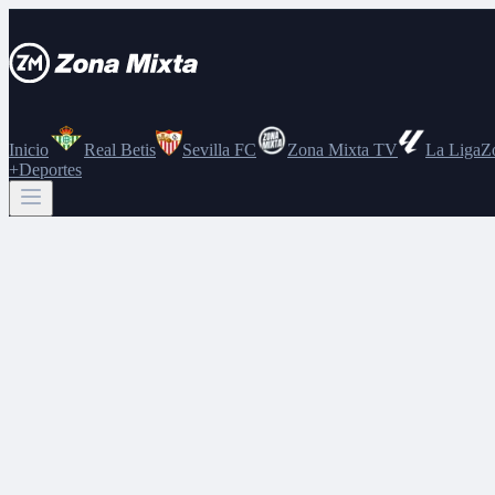
Inicio
Real Betis
Sevilla FC
Zona Mixta TV
La Liga
Z
+Deportes