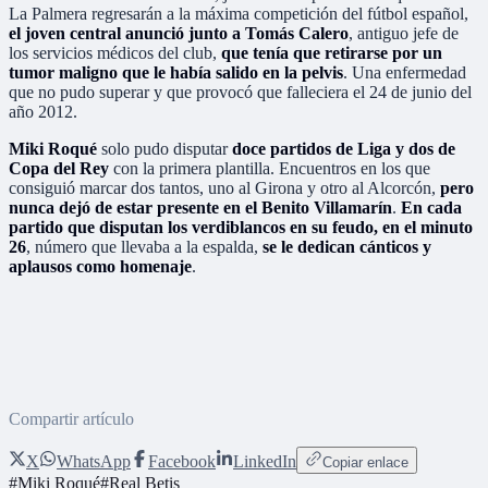
La Palmera regresarán a la máxima competición del fútbol español,
el joven central anunció junto a Tomás Calero
, antiguo jefe de
los servicios médicos del club,
que tenía que retirarse por un
tumor maligno que le había salido en la pelvis
. Una enfermedad
que no pudo superar y que provocó que falleciera el 24 de junio del
año 2012.
Miki Roqué
solo pudo disputar
doce partidos de Liga y dos de
Copa del Rey
con la primera plantilla. Encuentros en los que
consiguió marcar dos tantos, uno al Girona y otro al Alcorcón,
pero
nunca dejó de estar presente en el Benito Villamarín
.
En cada
partido que disputan los verdiblancos en su feudo, en el minuto
26
, número que llevaba a la espalda,
se le dedican cánticos y
aplausos como homenaje
.
Compartir artículo
X
WhatsApp
Facebook
LinkedIn
Copiar enlace
#
Miki Roqué
#
Real Betis