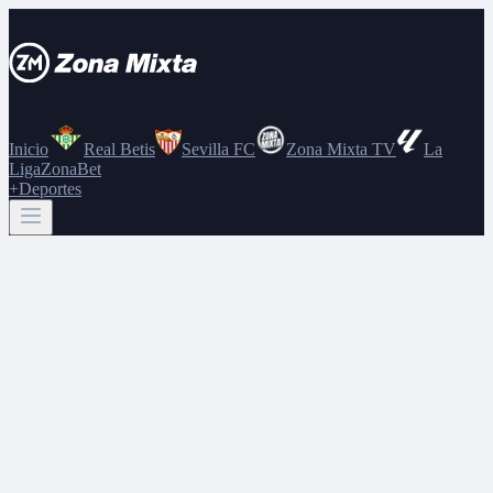
Inicio
Real Betis
Sevilla FC
Zona Mixta TV
La
Liga
ZonaBet
+Deportes