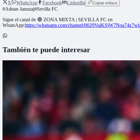
X
WhatsApp
Facebook
LinkedIn
Copiar enlace
#
Adnan Januzaj
#
Sevilla FC
Sigue el canal de
🔴 ZONA MIXTA | SEVILLA FC
en
WhatsApp:
https://whatsapp.com/channel/0029VaiKSjW7Noa74z7w
También te puede interesar