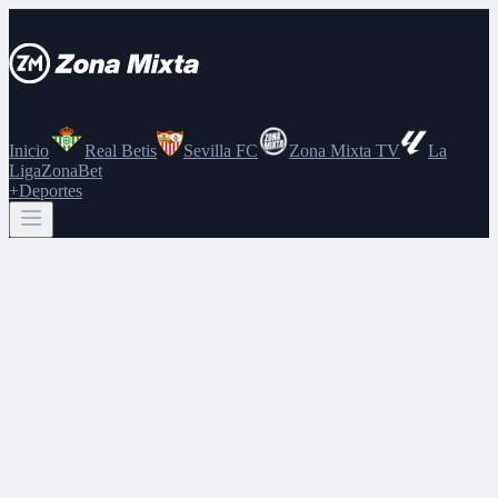
Inicio
Real Betis
Sevilla FC
Zona Mixta TV
La
Liga
ZonaBet
+Deportes