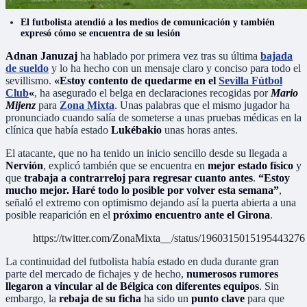
El futbolista atendió a los medios de comunicación y también
expresó cómo se encuentra de su lesión
Adnan Januzaj
ha hablado por primera vez tras su última
bajada
de sueldo
y lo ha hecho con un mensaje claro y conciso para todo el
sevillismo.
«Estoy contento de quedarme en el
Sevilla Fútbol
Club
«
, ha asegurado el belga en declaraciones recogidas por
Mario
Mijenz
para
Zona Mixta
. Unas palabras que el mismo jugador ha
pronunciado cuando salía de someterse a unas pruebas médicas en la
clínica que había estado
Lukébakio
unas horas antes.
El atacante, que no ha tenido un inicio sencillo desde su llegada a
Nervión
, explicó también que se encuentra en
mejor estado físico
y
que
trabaja a contrarreloj para regresar cuanto antes
.
“Estoy
mucho mejor. Haré todo lo posible por volver esta semana”
,
señaló el extremo con optimismo dejando así la puerta abierta a una
posible reaparición en el
próximo encuentro ante el Girona
.
https://twitter.com/ZonaMixta__/status/1960315015195443276
La continuidad del futbolista había estado en duda durante gran
parte del mercado de fichajes y de hecho,
numerosos rumores
llegaron a vincular al de Bélgica con diferentes equipos
. Sin
embargo, la
rebaja de su ficha
ha sido un
punto clave
para que