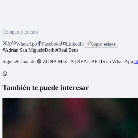
Compartir artículo
X
WhatsApp
Facebook
LinkedIn
Copiar enlace
#
Adrián San Miguel
#
Derbi
#
Real Betis
Sigue el canal de
🟢 ZONA MIXTA | REAL BETIS
en WhatsApp:
h
También te puede interesar