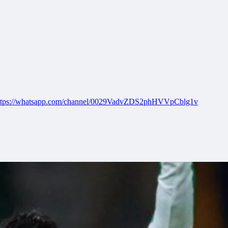
ttps://whatsapp.com/channel/0029VadvZDS2phHVVpCblg1v