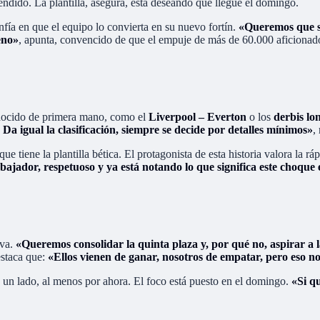
ndido. La plantilla, asegura, está deseando que llegue el domingo.
fía en que el equipo lo convierta en su nuevo fortín.
«Queremos que se
eno»
, apunta, convencido de que el empuje de más de 60.000 aficionado
conocido de primera mano, como el
Liverpool – Everton
o los
derbis lo
. Da igual la clasificación, siempre se decide por detalles mínimos»
,
que tiene la plantilla bética. El protagonista de esta historia valora la
bajador, respetuoso y ya está notando lo que significa este choque 
iva.
«Queremos consolidar la quinta plaza y, por qué no, aspirar a la
destaca que:
«Ellos vienen de ganar, nosotros de empatar, pero eso no
a un lado, al menos por ahora. El foco está puesto en el domingo.
«Si q