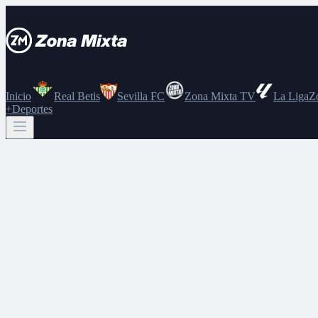
Inicio
Real Betis
Sevilla FC
Zona Mixta TV
La Liga
Z
+Deportes