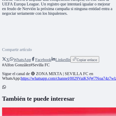
UEFA Europa League. Un registro que intentará igualar o mejorar
en feudo de Nervión la próxima campaña si ninguna entidad entra a
negociar seriamente con los hispalenses.
Compartir artículo
X
WhatsApp
Facebook
LinkedIn
Copiar enlace
#
Alfon González
#
Sevilla FC
Sigue el canal de
🔴 ZONA MIXTA | SEVILLA FC
en
WhatsApp:
https://whatsapp.com/channel/0029VaiKSjW7Noa74z7w
También te puede interesar