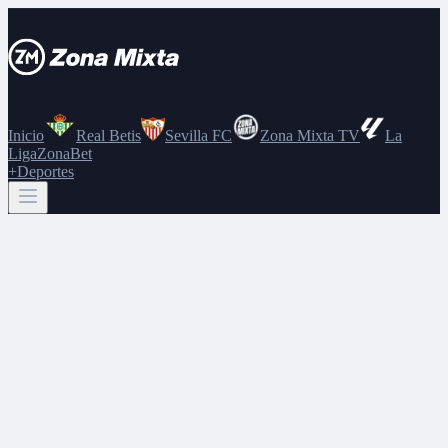
Inicio
Real Betis
Sevilla FC
Zona Mixta TV
La
Liga
ZonaBet
+Deportes