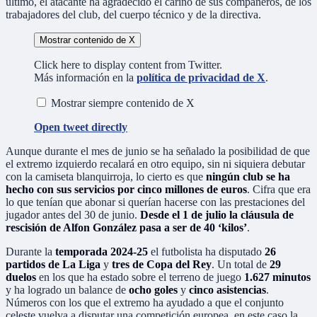
último, el atacante ha agradecido el cariño de sus compañeros, de los
trabajadores del club, del cuerpo técnico y de la directiva.
Mostrar contenido de X
Click here to display content from Twitter.
Más información en la
política de privacidad de X
.
Mostrar siempre contenido de X
Open tweet directly
Aunque durante el mes de junio se ha señalado la posibilidad de que
el extremo izquierdo recalará en otro equipo, sin ni siquiera debutar
con la camiseta blanquirroja, lo cierto es que
ningún club se ha
hecho con sus servicios por cinco millones de euros
. Cifra que era
lo que tenían que abonar si querían hacerse con las prestaciones del
jugador antes del 30 de junio.
Desde el 1 de julio la cláusula de
rescisión de Alfon González pasa a ser de 40 ‘kilos’
.
Durante la
temporada 2024-25
el futbolista ha disputado
26
partidos de La Liga
y
tres de Copa del Rey
. Un total de
29
duelos
en los que ha estado sobre el terreno de juego
1.627 minutos
y ha logrado un balance de
ocho goles
y
cinco asistencias
.
Números con los que el extremo ha ayudado a que el conjunto
celeste vuelva a disputar una competición europea, en este caso la