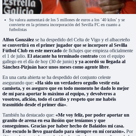
Su valora aumentará de los 5 millones de euros a los ’40 kilos’ y se
convierte en la primera incorporación del Sevilla FC en cuanto a
futbolistas
Alfon González
se ha despedido del Celta de Vigo y el albaceteño
se convertirá en el primer jugador que se incorpore al Sevilla
Fútbol Club en este mercado
de fichajes que empieza oficialmente
el 1 de julio.
El atacante ha terminado contrato
con el equipo
gallego en el día de hoy (30 de junio)
y ya acordó su llegada al
Sánchez-Pizjuán hace unos meses como agente libre
.
En una carta abierta se ha despedido del conjunto celeste
asegurando que:
«Ha sido un verdadero orgullo vestir esta
camiseta, y os aseguro que en todo momento he dado lo mejor
de mí para aportar lo máximo al equipo, y devolveros a
vosotros, afición, todo el cariño y respeto que me habéis
trasmitido desde el primer día»
.
También ha destacado que:
«Me voy feliz, por poder aportar un
granito de arena en esa ilusión que teníamos y que
conseguimos. Gracias por haber hecho de Balaídos mi casa.
Este escudo lo llevo guardado para siempre en mi corazón».
Por