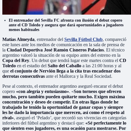
El entrenador del Sevilla FC afronta con ilusión el debut copero
ante el CD Toledo y asegura que dará oportunidades a jugadores
menos habituales
Matías Almeyda
, entrenador del
Sevilla Fútbol Club
, compareció
este lunes ante los medios de comunicación en la sala de prensa de
la
Ciudad Deportiva José Ramón Cisneros Palacios
. El técnico
argentino valoró la situación de su equipo antes del estreno en la
Copa del Rey
. Un debut que tendrá lugar este martes contra el
CD
Toledo
en el estadio del
Salto del Caballo
a las 21:00 horas y al
que
el conjunto de Nervión llega a la cita tras encadenar dos
derrotas consecutivas
ante el Mallorca y la Real Sociedad.
Pese al contexto, el entrenador argentino aseguró encarar el debut
copero
«con alegría y entusiasmo»
. «
Son torneos que ofrecen
mucho, pero también pueden quitarte mucho. Exigen máxima
concentración y deseo de competir. En otras ligas donde he
trabajado he tenido la oportunidad de ganar copas y siempre
les he dado la importancia que merecen, así como el respeto al
rival»
, aseguró el ‘Pelado’, que recordó sus vivencias en categorías
inferiores del fútbol argentino y destacó que:
«Sé perfectamente lo
que sienten esos jugadores, es una ocasión para mostrarse. Por