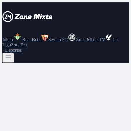
Inicio
Real Betis
Sevilla FC
Zona Mixta TV
La
Liga
ZonaBet
+Deportes