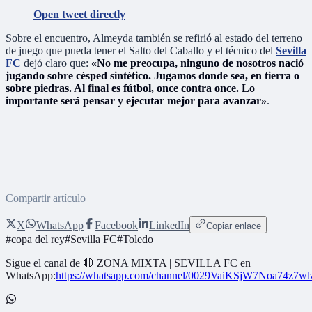
Open tweet directly
Sobre el encuentro, Almeyda también se refirió al estado del terreno
de juego que pueda tener el Salto del Caballo y el técnico del
Sevilla
FC
dejó claro que:
«No me preocupa, ninguno de nosotros nació
jugando sobre césped sintético. Jugamos donde sea, en tierra o
sobre piedras. Al final es fútbol, once contra once. Lo
importante será pensar y ejecutar mejor para avanzar»
.
Compartir artículo
X
WhatsApp
Facebook
LinkedIn
Copiar enlace
#
copa del rey
#
Sevilla FC
#
Toledo
Sigue el canal de
🔴 ZONA MIXTA | SEVILLA FC
en
WhatsApp:
https://whatsapp.com/channel/0029VaiKSjW7Noa74z7w