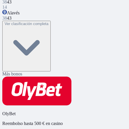
38
43
14
Alavés
38
43
Ver clasificación completa
Más bonos
OlyBet
Reembolso hasta 500 € en casino