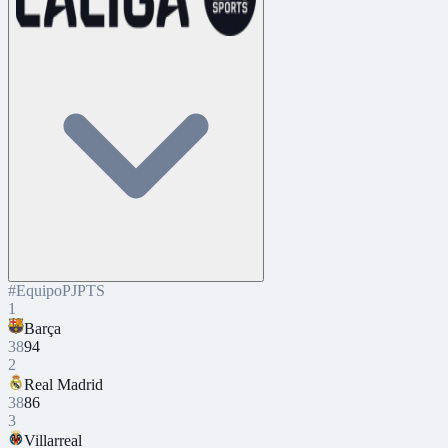
#
Equipo
PJ
PTS
1
Barça
38
94
2
Real Madrid
38
86
3
Villarreal