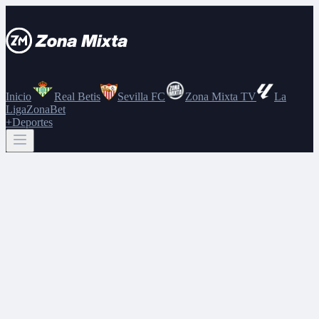
Inicio
Real Betis
Sevilla FC
Zona Mixta TV
La
Liga
ZonaBet
+Deportes