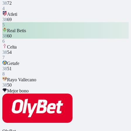
38
72
4
Atleti
38
69
5
Real Betis
38
60
6
Celta
38
54
7
Getafe
38
51
8
Rayo Vallecano
38
50
Mejor bono