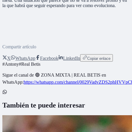
mesa. Una situación que parece que no se va a resolver pronto y en
la que habrá que seguir esperando para ver como evoluciona.
Compartir artículo
X
WhatsApp
Facebook
LinkedIn
Copiar enlace
#
Antony
#
Real Betis
Sigue el canal de
🟢 ZONA MIXTA | REAL BETIS
en
WhatsApp:
https://whatsapp.com/channel/0029VadvZDS2phHVVpC
También te puede interesar