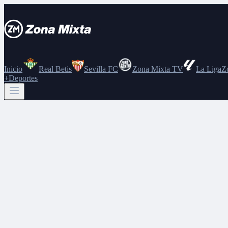
Inicio
Real Betis
Sevilla FC
Zona Mixta TV
La Liga
Z
+Deportes