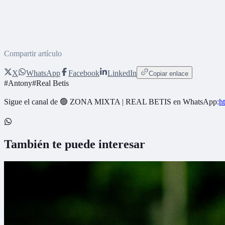
Compartir artículo
X
WhatsApp
Facebook
LinkedIn
Copiar enlace
#
Antony
#
Real Betis
Sigue el canal de
🟢 ZONA MIXTA | REAL BETIS
en WhatsApp:
h
También te puede interesar