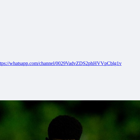
ttps://whatsapp.com/channel/0029VadvZDS2phHVVpCblg1v