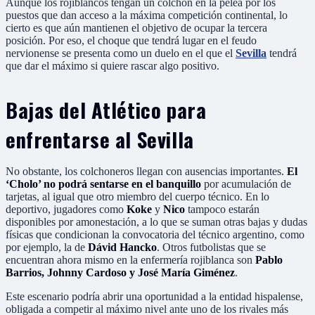
Aunque los rojiblancos tengan un colchón en la pelea por los
puestos que dan acceso a la máxima competición continental, lo
cierto es que aún mantienen el objetivo de ocupar la tercera
posición. Por eso, el choque que tendrá lugar en el feudo
nervionense se presenta como un duelo en el que el
Sevilla
tendrá
que dar el máximo si quiere rascar algo positivo.
Bajas del Atlético para
enfrentarse al Sevilla
No obstante, los colchoneros llegan con ausencias importantes.
El
‘Cholo’ no podrá sentarse en el banquillo
por acumulación de
tarjetas, al igual que otro miembro del cuerpo técnico. En lo
deportivo, jugadores como
Koke
y
Nico
tampoco estarán
disponibles por amonestación, a lo que se suman otras bajas y dudas
físicas que condicionan la convocatoria del técnico argentino, como
por ejemplo, la de
Dávid Hancko
. Otros futbolistas que se
encuentran ahora mismo en la enfermería rojiblanca son
Pablo
Barrios, Johnny Cardoso y José María Giménez
.
Este escenario podría abrir una oportunidad a la entidad hispalense,
obligada a competir al máximo nivel ante uno de los rivales más