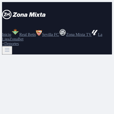
Inicio
Real Betis
Sevilla FC
Zona Mixta TV
La
Liga
ZonaBet
+Deportes