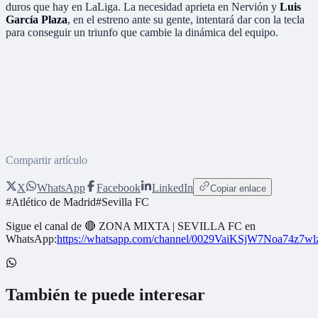
duros que hay en LaLiga. La necesidad aprieta en Nervión y
Luis
García Plaza
, en el estreno ante su gente, intentará dar con la tecla
para conseguir un triunfo que cambie la dinámica del equipo.
Compartir artículo
X
WhatsApp
Facebook
LinkedIn
Copiar enlace
#
Atlético de Madrid
#
Sevilla FC
Sigue el canal de
🔴 ZONA MIXTA | SEVILLA FC
en
WhatsApp:
https://whatsapp.com/channel/0029VaiKSjW7Noa74z7w
También te puede interesar