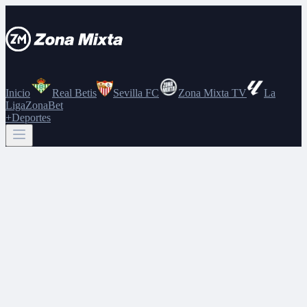
Inicio
Real Betis
Sevilla FC
Zona Mixta TV
La
Liga
ZonaBet
+Deportes