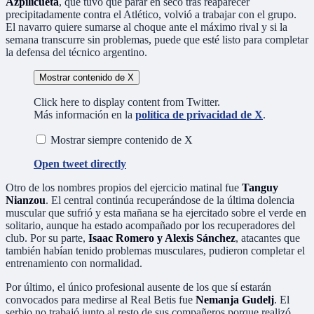
Azpilicueta
, que tuvo que parar en seco tras reaparecer
precipitadamente contra el Atlético, volvió a trabajar con el grupo.
El navarro quiere sumarse al choque ante el máximo rival y si la
semana transcurre sin problemas, puede que esté listo para completar
la defensa del técnico argentino.
Mostrar contenido de X
Click here to display content from Twitter.
Más información en la
política de privacidad de X
.
Mostrar siempre contenido de X
Open tweet directly
Otro de los nombres propios del ejercicio matinal fue
Tanguy
Nianzou
. El central continúa recuperándose de la última dolencia
muscular que sufrió y esta mañana se ha ejercitado sobre el verde en
solitario, aunque ha estado acompañado por los recuperadores del
club. Por su parte,
Isaac Romero y Alexis Sánchez
, atacantes que
también habían tenido problemas musculares, pudieron completar el
entrenamiento con normalidad.
Por último, el único profesional ausente de los que sí estarán
convocados para medirse al Real Betis fue
Nemanja Gudelj
. El
serbio no trabajó junto al resto de sus compañeros porque realizó