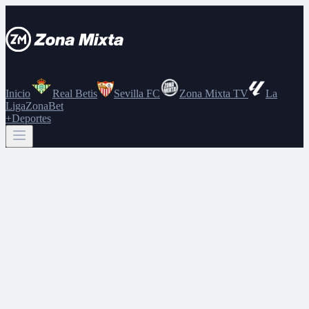
Inicio
Real Betis
Sevilla FC
Zona Mixta TV
La
Liga
ZonaBet
+Deportes