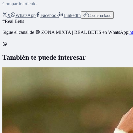
Compartir artículo
X
WhatsApp
Facebook
LinkedIn
Copiar enlace
#
Real Betis
Sigue el canal de
🟢 ZONA MIXTA | REAL BETIS
en WhatsApp:
h
También te puede interesar