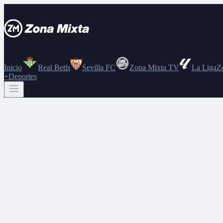
Inicio
Real Betis
Sevilla FC
Zona Mixta TV
La Liga
Z
+Deportes