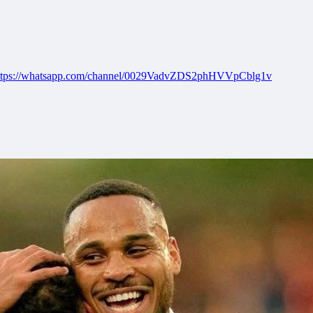
ttps://whatsapp.com/channel/0029VadvZDS2phHVVpCblg1v