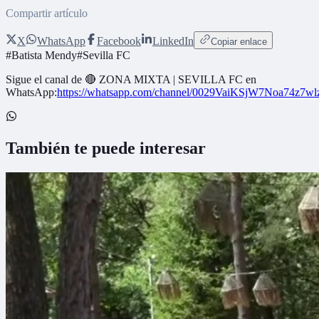
Compartir artículo
X
WhatsApp
Facebook
LinkedIn
Copiar enlace
#
Batista Mendy
#
Sevilla FC
Sigue el canal de
🔴 ZONA MIXTA | SEVILLA FC
en
WhatsApp:
https://whatsapp.com/channel/0029VaiKSjW7Noa74z7w
También te puede interesar