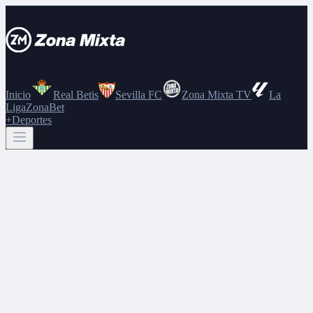
Inicio
Real Betis
Sevilla FC
Zona Mixta TV
La
Liga
ZonaBet
+Deportes