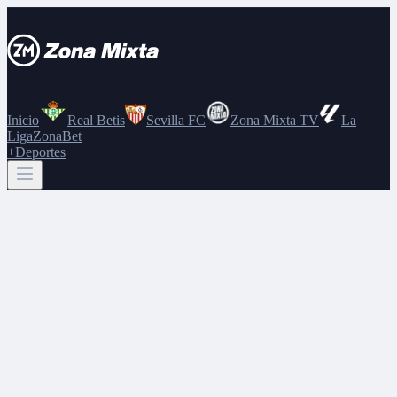
Inicio
Real Betis
Sevilla FC
Zona Mixta TV
La
Liga
ZonaBet
+Deportes