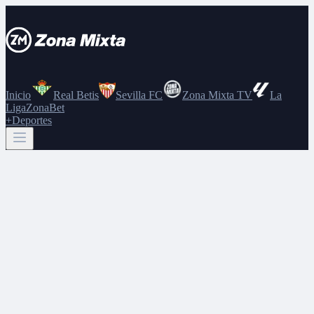
Inicio
Real Betis
Sevilla FC
Zona Mixta TV
La
Liga
ZonaBet
+Deportes