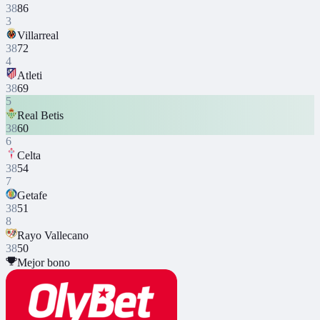
38
86
3
Villarreal
38
72
4
Atleti
38
69
5
Real Betis
38
60
6
Celta
38
54
7
Getafe
38
51
8
Rayo Vallecano
38
50
Mejor bono