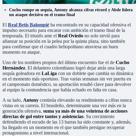
Cucho rompe su sequía, Antony alcanza cifras récord y Abde lidera
un ataque decisivo en el tramo final
El
Real Betis Balompié
ha encontrado en su capacidad ofensiva el
impulso necesario para encarar con ambición el tramo final de la
temporada. El triunfo ante el
Real Oviedo
no solo sirvió para
afianzar su posición en la pelea por la quinta plaza, sino también
para confirmar que el cuadro heliopolitano atraviesa un buen
momento en ataque.
Uno de los nombres propios del último encuentro fue el de
Cucho
Hernández
. El delantero colombiano logró dejar atrás una larga
sequía goleadora en
LaLiga
con un doblete que cambia su dinámica
en el momento más oportuno. Tras varias semanas sin ver puerta en
el campeonato doméstico, su aportación resultó clave para devolver
al equipo la contundencia que había echado en falta en casa.
A su lado,
Antony
continúa elevando su rendimiento a cifras nunca
vistas en su carrera. El brasileño, determinante una vez más en la
generación ofensiva,
suma ya más de una veintena de acciones
directas de gol entre tantos y asistencias
. Su crecimiento
defendiendo el escudo de las 13 barras ha sido constante y, además,
ha llegado en un momento en el que también persigue recuperar
protagonismo a nivel internacional.