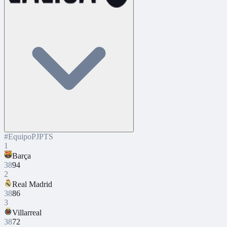
#
Equipo
PJ
PTS
1
Barça
38
94
2
Real Madrid
38
86
3
Villarreal
38
72