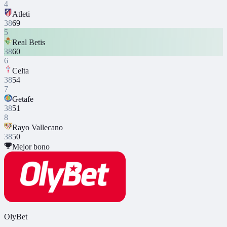
4
Atleti
38
69
5
Real Betis
38
60
6
Celta
38
54
7
Getafe
38
51
8
Rayo Vallecano
38
50
Mejor bono
OlyBet