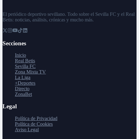
El periódico deportivo sevillano. Todo sobre el Sevilla FC y el Real
Betis: noticias, análisis, crónicas y mucho más.
Secciones
Inicio
Real Betis
Sevilla FC
Zona Mixta TV
La Liga
+Deportes
Directo
ZonaBet
Legal
Política de Privacidad
Política de Cookies
Aviso Legal