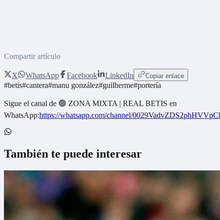
Compartir artículo
X
WhatsApp
Facebook
LinkedIn
Copiar enlace
#
betis
#
cantera
#
manu gonzález
#
guilherme
#
portería
Sigue el canal de
🟢 ZONA MIXTA | REAL BETIS
en
WhatsApp:
https://whatsapp.com/channel/0029VadvZDS2phHVVpC
También te puede interesar