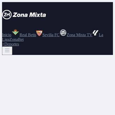
Inicio
Real Betis
Sevilla FC
Zona Mixta TV
La
Liga
ZonaBet
+Deportes