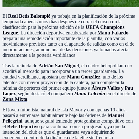
El
Real Betis Balompié
ya trabaja en la planificación de la próxima
temporada apenas unos días después de cerrar el curso con la
clasificación para la próxima edición de la
UEFA Champions
League
. La dirección deportiva encabezada por
Manu Fajardo
prepara una remodelación importante de la plantilla, con varios
movimientos previstos tanto en el apartado de salidas como en el de
incorporaciones, aunque una de las decisiones ya tomadas afecta
directamente a la portería verdiblanca.
Tras la retirada de
Adrián San Miguel
, el cuadro heliopolitano no
acudirá al mercado para incorporar a un tercer guardameta. La
entidad verdiblanca apostará por
Manu González
, uno de los
talentos con mayor proyección de la cantera, para completar la
nómina de porteros del primer equipo junto a
Álvaro Valles y Pau
López
, según destacó el compañero
Manu Colchón
en el directo de
Zona Mixta
.
El joven futbolista, natural de Isla Mayor y con apenas 19 años,
pasará a entrenarse habitualmente bajo las órdenes de
Manuel
Pellegrini
, aunque seguirá teniendo protagonismo competitivo con
el
Betis Deportivo
para continuar con su progresión, ya que la
intención del club es que el guardameta vaya adquiriendo
experiencia dentro de la dinámica de la élite sin frenar su