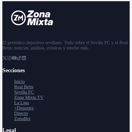
El periódico deportivo sevillano. Todo sobre el Sevilla FC y el Real
Betis: noticias, análisis, crónicas y mucho más.
Secciones
Inicio
Real Betis
Sevilla FC
Zona Mixta TV
La Liga
+Deportes
Directo
ZonaBet
Legal