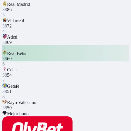
Real Madrid
38
86
3
Villarreal
38
72
4
Atleti
38
69
5
Real Betis
38
60
6
Celta
38
54
7
Getafe
38
51
8
Rayo Vallecano
38
50
Mejor bono