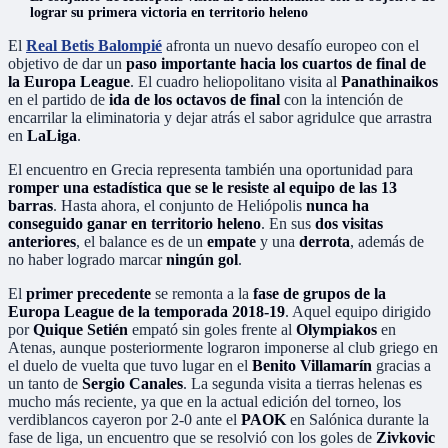
lograr su primera victoria en territorio heleno
El
Real Betis Balompié
afronta un nuevo desafío europeo con el
objetivo de dar un
paso importante hacia los cuartos de final de
la Europa League
. El cuadro heliopolitano visita al
Panathinaikos
en el partido de
ida de los octavos de final
con la intención de
encarrilar la eliminatoria y dejar atrás el sabor agridulce que arrastra
en
LaLiga
.
El encuentro en Grecia representa también una oportunidad para
romper una estadística que se le resiste al equipo de las 13
barras
. Hasta ahora, el conjunto de Heliópolis
nunca ha
conseguido ganar en territorio heleno
. En sus
dos visitas
anteriores
, el balance es de un
empate
y una
derrota
, además de
no haber logrado marcar
ningún gol
.
El
primer precedente
se remonta a la
fase de grupos de la
Europa League de la temporada 2018-19
. Aquel equipo dirigido
por
Quique Setién
empató sin goles frente al
Olympiakos
en
Atenas, aunque posteriormente lograron imponerse al club griego en
el duelo de vuelta que tuvo lugar en el
Benito Villamarín
gracias a
un tanto de
Sergio Canales
. La segunda visita a tierras helenas es
mucho más reciente, ya que en la actual edición del torneo, los
verdiblancos cayeron por 2-0 ante el
PAOK
en Salónica durante la
fase de liga, un encuentro que se resolvió con los goles de
Zivkovic