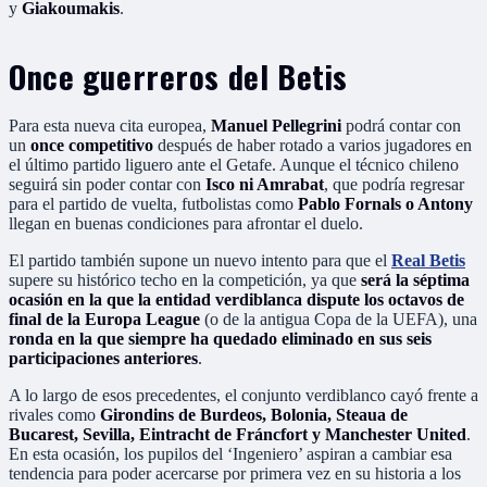
y
Giakoumakis
.
Once guerreros del Betis
Para esta nueva cita europea,
Manuel Pellegrini
podrá contar con
un
once competitivo
después de haber rotado a varios jugadores en
el último partido liguero ante el Getafe. Aunque el técnico chileno
seguirá sin poder contar con
Isco ni Amrabat
, que podría regresar
para el partido de vuelta, futbolistas como
Pablo Fornals o Antony
llegan en buenas condiciones para afrontar el duelo.
El partido también supone un nuevo intento para que el
Real Betis
supere su histórico techo en la competición, ya que
será la séptima
ocasión en la que la entidad verdiblanca dispute los octavos de
final de la Europa League
(o de la antigua Copa de la UEFA), una
ronda en la que siempre ha quedado eliminado en sus seis
participaciones anteriores
.
A lo largo de esos precedentes, el conjunto verdiblanco cayó frente a
rivales como
Girondins de Burdeos, Bolonia, Steaua de
Bucarest, Sevilla, Eintracht de Fráncfort y Manchester United
.
En esta ocasión, los pupilos del ‘Ingeniero’ aspiran a cambiar esa
tendencia para poder acercarse por primera vez en su historia a los