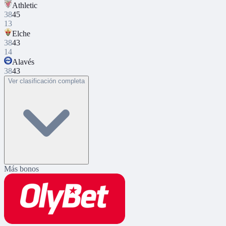
Athletic
38
45
13
Elche
38
43
14
Alavés
38
43
Ver clasificación completa
Más bonos