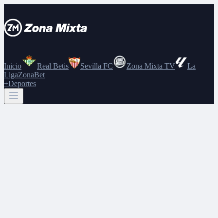
Inicio
Real Betis
Sevilla FC
Zona Mixta TV
La
Liga
ZonaBet
+Deportes