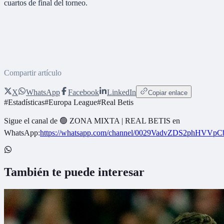
cuartos de final del torneo.
Compartir artículo
X
WhatsApp
Facebook
LinkedIn
Copiar enlace
#
Estadísticas
#
Europa League
#
Real Betis
Sigue el canal de
🟢 ZONA MIXTA | REAL BETIS
en
WhatsApp:
https://whatsapp.com/channel/0029VadvZDS2phHVVpC
También te puede interesar